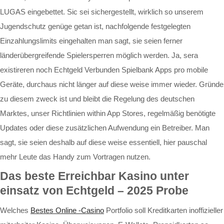
LUGAS eingebettet. Sic sei sichergestellt, wirklich so unserem
Jugendschutz genüge getan ist, nachfolgende festgelegten
Einzahlungslimits eingehalten man sagt, sie seien ferner
länderübergreifende Spielersperren möglich werden. Ja, sera
existireren noch Echtgeld Verbunden Spielbank Apps pro mobile
Geräte, durchaus nicht länger auf diese weise immer wieder. Gründe
zu diesem zweck ist und bleibt die Regelung des deutschen
Marktes, unser Richtlinien within App Stores, regelmäßig benötigte
Updates oder diese zusätzlichen Aufwendung ein Betreiber. Man
sagt, sie seien deshalb auf diese weise essentiell, hier pauschal
mehr Leute das Handy zum Vortragen nutzen.
Das beste Erreichbar Kasino unter
einsatz von Echtgeld – 2025 Probe
Welches
Bestes Online -Casino
Portfolio soll Kreditkarten inoffizieller