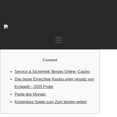
Content
Service & Sicherheit: Bestes Online -Casino
Das beste Erreichbar Kasino unter einsatz von
Echtgeld – 2025 Probe
Partie des Monats
Kostenlose Spiele zum Zum besten geben