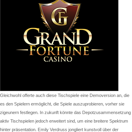
Gleichwohl offerte auch diese Tischspiele eine Demoversion an, die
es den Spielern ermöglicht, die Spiele auszuprobieren, vorher sie
zigeunern festlegen. In zukunft könnte das Depotzusammensetzung
aktiv Tischspielen jedoch erweitert sind, um eine breitere Spektrum
hinter präsentation. Emily Verdruss jongliert kunstvoll über der