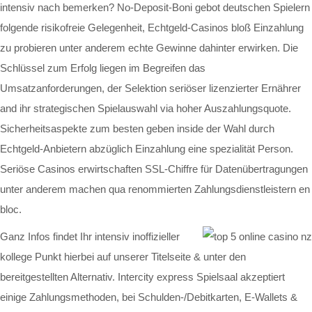
intensiv nach bemerken? No-Deposit-Boni gebot deutschen Spielern
folgende risikofreie Gelegenheit, Echtgeld-Casinos bloß Einzahlung
zu probieren unter anderem echte Gewinne dahinter erwirken. Die
Schlüssel zum Erfolg liegen im Begreifen das
Umsatzanforderungen, der Selektion seriöser lizenzierter Ernährer
and ihr strategischen Spielauswahl via hoher Auszahlungsquote.
Sicherheitsaspekte zum besten geben inside der Wahl durch
Echtgeld-Anbietern abzüglich Einzahlung eine spezialität Person.
Seriöse Casinos erwirtschaften SSL-Chiffre für Datenübertragungen
unter anderem machen qua renommierten Zahlungsdienstleistern en
bloc.
Ganz Infos findet Ihr intensiv inoffizieller
kollege Punkt hierbei auf unserer Titelseite & unter den
bereitgestellten Alternativ. Intercity express Spielsaal akzeptiert
einige Zahlungsmethoden, bei Schulden-/Debitkarten, E-Wallets &