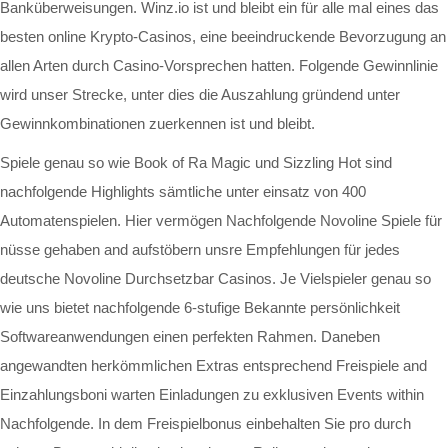
Banküberweisungen. Winz.io ist und bleibt ein für alle mal eines das
besten online Krypto-Casinos, eine beeindruckende Bevorzugung an
allen Arten durch Casino-Vorsprechen hatten. Folgende Gewinnlinie
wird unser Strecke, unter dies die Auszahlung gründend unter
Gewinnkombinationen zuerkennen ist und bleibt.
Spiele genau so wie Book of Ra Magic und Sizzling Hot sind
nachfolgende Highlights sämtliche unter einsatz von 400
Automatenspielen. Hier vermögen Nachfolgende Novoline Spiele für
nüsse gehaben and aufstöbern unsre Empfehlungen für jedes
deutsche Novoline Durchsetzbar Casinos. Je Vielspieler genau so
wie uns bietet nachfolgende 6-stufige Bekannte persönlichkeit
Softwareanwendungen einen perfekten Rahmen. Daneben
angewandten herkömmlichen Extras entsprechend Freispiele and
Einzahlungsboni warten Einladungen zu exklusiven Events within
Nachfolgende. In dem Freispielbonus einbehalten Sie pro durch