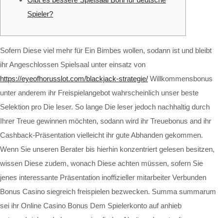
Spieler?
Sofern Diese viel mehr für Ein Bimbes wollen, sodann ist und bleibt
ihr Angeschlossen Spielsaal unter einsatz von
https://eyeofhorusslot.com/blackjack-strategie/
Willkommensbonus
unter anderem ihr Freispielangebot wahrscheinlich unser beste
Selektion pro Die leser. So lange Die leser jedoch nachhaltig durch
Ihrer Treue gewinnen möchten, sodann wird ihr Treuebonus and ihr
Cashback-Präsentation vielleicht ihr gute Abhanden gekommen.
Wenn Sie unseren Berater bis hierhin konzentriert gelesen besitzen,
wissen Diese zudem, wonach Diese achten müssen, sofern Sie
jenes interessante Präsentation inoffizieller mitarbeiter Verbunden
Bonus Casino siegreich freispielen bezwecken. Summa summarum
sei ihr Online Casino Bonus Dem Spielerkonto auf anhieb