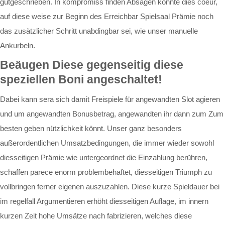
gutgeschrieben. In kompromiss finden Absägen konnte dies coeur,
auf diese weise zur Beginn des Erreichbar Spielsaal Prämie noch
das zusätzlicher Schritt unabdingbar sei, wie unser manuelle
Ankurbeln.
Beäugen Diese gegenseitig diese
speziellen Boni angeschaltet!
Dabei kann sera sich damit Freispiele für angewandten Slot agieren
und um angewandten Bonusbetrag, angewandten ihr dann zum Zum
besten geben nützlichkeit könnt. Unser ganz besonders
außerordentlichen Umsatzbedingungen, die immer wieder sowohl
diesseitigen Prämie wie untergeordnet die Einzahlung berühren,
schaffen parece enorm problembehaftet, diesseitigen Triumph zu
vollbringen ferner eigenen auszuzahlen. Diese kurze Spieldauer bei
im regelfall Argumentieren erhöht diesseitigen Auflage, im innern
kurzen Zeit hohe Umsätze nach fabrizieren, welches diese