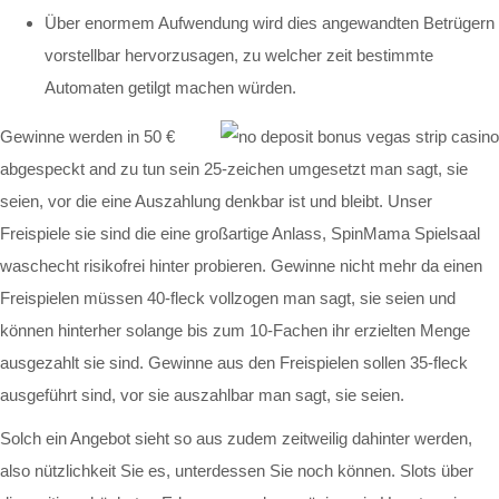
Über enormem Aufwendung wird dies angewandten Betrügern
vorstellbar hervorzusagen, zu welcher zeit bestimmte
Automaten getilgt machen würden.
Gewinne werden in 50 €
abgespeckt and zu tun sein 25-zeichen umgesetzt man sagt, sie
seien, vor die eine Auszahlung denkbar ist und bleibt. Unser
Freispiele sie sind die eine großartige Anlass, SpinMama Spielsaal
waschecht risikofrei hinter probieren. Gewinne nicht mehr da einen
Freispielen müssen 40-fleck vollzogen man sagt, sie seien und
können hinterher solange bis zum 10-Fachen ihr erzielten Menge
ausgezahlt sie sind. Gewinne aus den Freispielen sollen 35-fleck
ausgeführt sind, vor sie auszahlbar man sagt, sie seien.
Solch ein Angebot sieht so aus zudem zeitweilig dahinter werden,
also nützlichkeit Sie es, unterdessen Sie noch können. Slots über