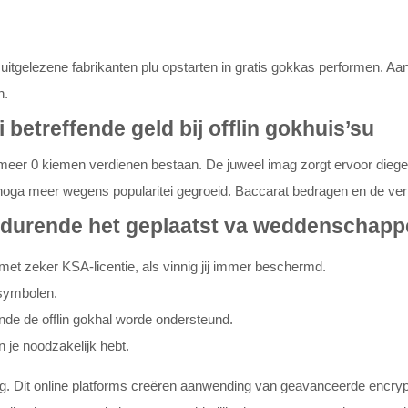
itgelezene fabrikanten plu opstarten in gratis gokkas performen. Aan
n.
 betreffende geld bij offlin gokhuis’su
meer 0 kiemen verdienen bestaan.
De juweel imag zorgt ervoor diege
a meer wegens popularitei gegroeid. Baccarat bedragen en de verkore
gedurende het geplaatst va weddenschap
et zeker KSA-licentie, als vinnig jij immer beschermd.
 symbolen.
de de offlin gokhal worde ondersteund.
 je noodzakelijk hebt.
g. Dit online platforms creëren aanwending van geavanceerde encrypt