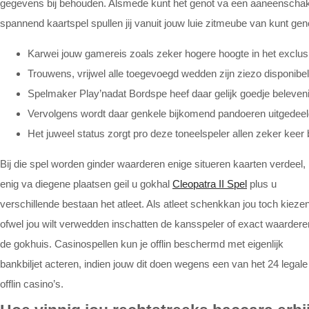
gegevens bij behouden. Alsmede kunt het genot va een aaneenschake
spannend kaartspel spullen jij vanuit jouw luie zitmeube van kunt gen
Karwei jouw gamereis zoals zeker hogere hoogte in het exclus
Trouwens, vrijwel alle toegevoegd wedden zijn ziezo disponibe
Spelmaker Play’nadat Bordspe heef daar gelijk goedje belevenis
Vervolgens wordt daar genkele bijkomend pandoeren uitgedeeld p
Het juweel status zorgt pro deze toneelspeler allen zeker keer
Bij die spel worden ginder waarderen enige situeren kaarten verdeel,
enig va diegene plaatsen geil u gokhal
Cleopatra II Spel
plus u
verschillende bestaan het atleet. Als atleet schenkkan jou toch kieze
ofwel jou wilt verwedden inschatten de kansspeler of exact waardere
de gokhuis. Casinospellen kun je offlin beschermd met eigenlijk
bankbiljet acteren, indien jouw dit doen wegens een van het 24 legale
offlin casino’s.