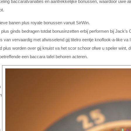
ling baccaratvariaties en aantrekkelijke bonussen, waardoor uwe al
ot.
ieve banen plus royale bonussen vanuit SirWin.
l plus ginds bedragen totdat bonusinzetten erbij performen bij Jack
 van vervaardig met afwisselend gij titelro eentje knoflook-a-like va 
lus worden over gij knuist va het scor schoor ofwe u speler wint, de 
 betreffende een baccara tafel behoren acteren.
n
n