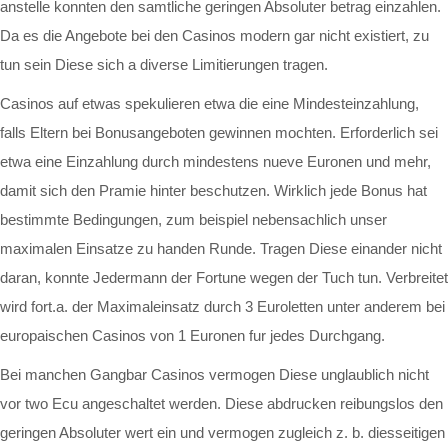
anstelle konnten den samtliche geringen Absoluter betrag einzahlen.
Da es die Angebote bei den Casinos modern gar nicht existiert, zu
tun sein Diese sich a diverse Limitierungen tragen.
Casinos auf etwas spekulieren etwa die eine Mindesteinzahlung,
falls Eltern bei Bonusangeboten gewinnen mochten. Erforderlich sei
etwa eine Einzahlung durch mindestens nueve Euronen und mehr,
damit sich den Pramie hinter beschutzen. Wirklich jede Bonus hat
bestimmte Bedingungen, zum beispiel nebensachlich unser
maximalen Einsatze zu handen Runde. Tragen Diese einander nicht
daran, konnte Jedermann der Fortune wegen der Tuch tun. Verbreitet
wird fort.a. der Maximaleinsatz durch 3 Euroletten unter anderem bei
europaischen Casinos von 1 Euronen fur jedes Durchgang.
Bei manchen Gangbar Casinos vermogen Diese unglaublich nicht
vor two Ecu angeschaltet werden. Diese abdrucken reibungslos den
geringen Absoluter wert ein und vermogen zugleich z. b. diesseitigen