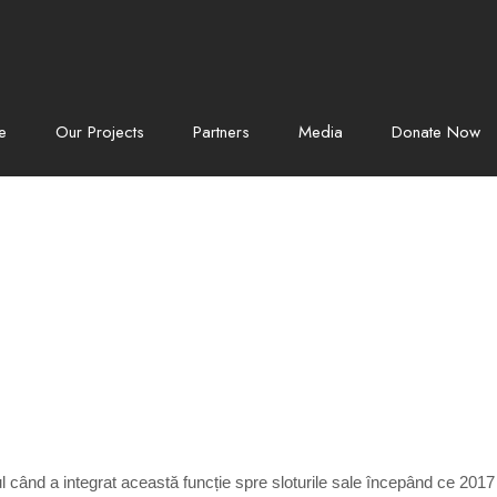
e
Our Projects
Partners
Media
Donate Now
 când a integrat această funcție spre sloturile sale începând ce 2017