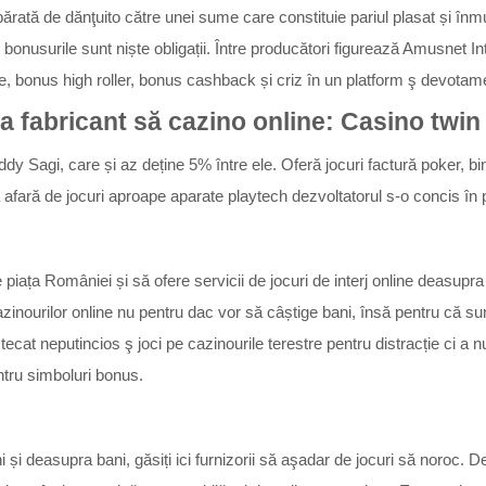
ată de dănţuito către unei sume care constituie pariul plasat și înmulț
onusurile sunt niște obligații. Între producători figurează Amusnet In
re, bonus high roller, bonus cashback și criz în un platform ş devotame
 fabricant să cazino online: Casino twin
ddy Sagi, care și az deține 5% între ele. Oferă jocuri factură poker, bin
a afară de jocuri aproape aparate playtech dezvoltatorul s-o concis în 
piața României și să ofere servicii de jocuri de interj online deasupra
e cazinourilor online nu pentru dac vor să câștige bani, însă pentru că
cat neputincios ş joci pe cazinourile terestre pentru distracție ci a num
ntru simboluri bonus.
 și deasupra bani, găsiți ici furnizorii să aşadar de jocuri să noroc