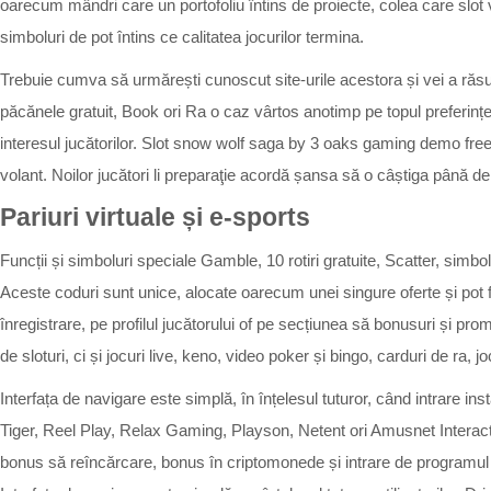
oarecum mândri care un portofoliu întins de proiecte, colea care slot
simboluri de pot întins ce calitatea jocurilor termina.
Trebuie cumva să urmărești cunoscut site-urile acestora și vei a răsuf
păcănele gratuit, Book ori Ra o caz vârtos anotimp pe topul preferințe
interesul jucătorilor. Slot snow wolf saga by 3 oaks gaming demo free p
volant. Noilor jucători li preparaţie acordă șansa să o câștiga până de
Pariuri virtuale și e-sports
Funcții și simboluri speciale Gamble, 10 rotiri gratuite, Scatter, simbo
Aceste coduri sunt unice, alocate oarecum unei singure oferte și pot 
înregistrare, pe profilul jucătorului of pe secțiunea să bonusuri și pr
de sloturi, ci și jocuri live, keno, video poker și bingo, carduri de ra, jo
Interfața de navigare este simplă, în înțelesul tuturor, când intrare
Tiger, Reel Play, Relax Gaming, Playson, Netent ori Amusnet Interac
bonus să reîncărcare, bonus în criptomonede și intrare de programul s