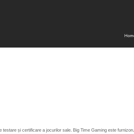
Hom
stare și certificare a jocurilor sale.
Big Time Gaming este furnizorul