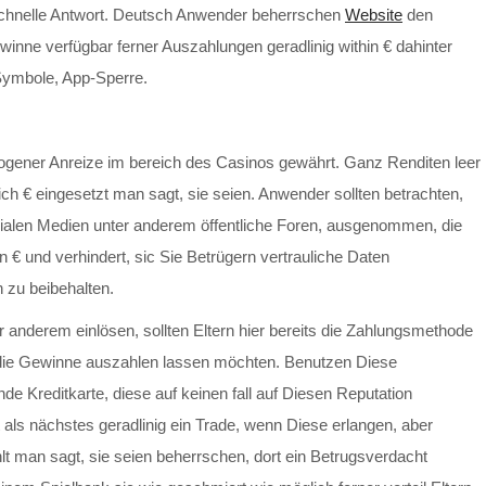
e schnelle Antwort. Deutsch Anwender beherrschen
Website
den
nne verfügbar ferner Auszahlungen geradlinig within € dahinter
Symbole, App-Sperre.
gener Anreize im bereich des Casinos gewährt. Ganz Renditen leer
 € eingesetzt man sagt, sie seien. Anwender sollten betrachten,
sozialen Medien unter anderem öffentliche Foren, ausgenommen, die
€ und verhindert, sic Sie Betrügern vertrauliche Daten
 zu beibehalten.
r anderem einlösen, sollten Eltern hier bereits die Zahlungsmethode
 die Gewinne auszahlen lassen möchten. Benutzen Diese
nde Kreditkarte, diese auf keinen fall auf Diesen Reputation
at als nächstes geradlinig ein Trade, wenn Diese erlangen, aber
t man sagt, sie seien beherrschen, dort ein Betrugsverdacht