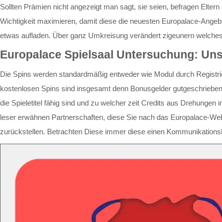
Sollten Prämien nicht angezeigt man sagt, sie seien, befragen Elter
Wichtigkeit maximieren, damit diese die neuesten Europalace-Angeb
etwas aufladen. Über ganz Umkreisung verändert zigeunern welches 
Europalace Spielsaal Untersuchung: Un
Die Spins werden standardmäßig entweder wie Modul durch Registri
kostenlosen Spins sind insgesamt denn Bonusgelder gutgeschrieben 
die Spieletitel fähig sind und zu welcher zeit Credits aus Drehunge
leser erwähnen Partnerschaften, diese Sie nach das Europalace-Websi
zurückstellen. Betrachten Diese immer diese einen Kommunikationsk