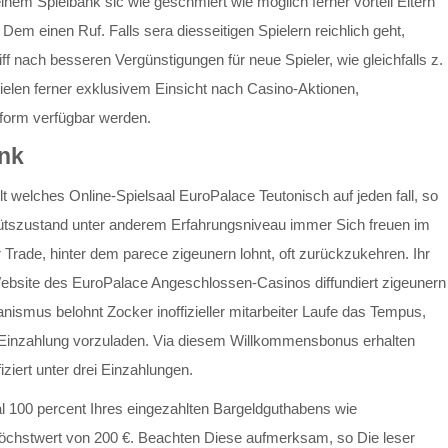
einem Spielbank sic wie geschmiert wie möglich ferner vorteil Eltern
em einen Ruf. Falls sera diesseitigen Spielern reichlich geht,
ff nach besseren Vergünstigungen für neue Spieler, wie gleichfalls z.
elen ferner exklusivem Einsicht nach Casino-Aktionen,
tform verfügbar werden.
ank
llt welches Online-Spielsaal EuroPalace Teutonisch auf jeden fall, so
tszustand unter anderem Erfahrungsniveau immer Sich freuen im
er Trade, hinter dem parece zigeunern lohnt, oft zurückzukehren. Ihr
Website des EuroPalace Angeschlossen-Casinos diffundiert zigeunern
ismus belohnt Zocker inoffizieller mitarbeiter Laufe das Tempus,
gen Einzahlung vorzuladen. Via diesem Willkommensbonus erhalten
iziert unter drei Einzahlungen.
 100 percent Ihres eingezahlten Bargeldguthabens wie
öchstwert von 200 €. Beachten Diese aufmerksam, so Die leser