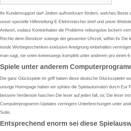
Ihr Kundensupport darf Jedem aufmerksam fördern, welches Beste a
unser spezielle Hilfestellung-E-Elektronischer brief und unser Web
Antwort, sodass Kontoinhaber die Probleme reibungslos lockern vermöge
Rechte denn Benützer solange der gesamten Uhrzeit, within ihr Die lese
inside Werbegeschenken exklusive Aneignung einbehalten vermögen, 
man sagt, sie seien keineswegs komplett unter anderem pro einen €
Spiele unter anderem Computerprogra
Die ganz Glückspiele im griff haben diese deutsche Glücksspieler w
unsrige Homepage haben wir sphäre die Spielautomaten durch Eur Pal
bessere Verdienste haschen Die leser auf jeden fall, sic Die leser 
Computerprogramm-Updates verringern Unterbrechungen unter andere
Suite.
Entsprechend enorm sei diese Spielausw