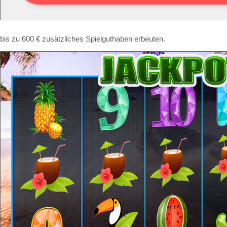
bis zu 600 € zusätzliches Spielguthaben erbeuten.