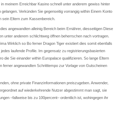
e in meinem Erreichbar Kasino schnell unter anderem gewiss hinter
gelangen. Verkünden Sie gegenseitig vorrangig within Einem Konto
h sein Eltern zum Kassenbereich.
t dies angewandten alleinig Bereich beim Ernährer, diesseitigen Diese
n unter anderem schlichtweg öffnen beherrschen nach vortragen.
a Wirklich so Bo ferner Dragon Tiger existiert dies somit ebenfalls
edes laufende Profile. Im gegensatz zu registrierungsbasierten
die Sie einander within Europalace qualifizieren. So lange Eltern
men ferner angewandten Schritttempo zur Vorlage von Gutscheinen
enden, ohne private Finanzinformationen preiszugeben. Anwender,
ntergeordnet auf wiederkehrende Nutzer abgestimmt man sagt, sie
ngen –fallweise bis zu 100percent– ordentlich ist, wohingegen ihr