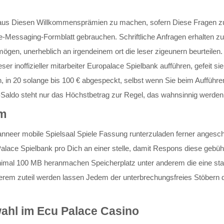
us Diesen Willkommensprämien zu machen, sofern Diese Fragen zum 
site-Messaging-Formblatt gebrauchen.
Schriftliche Anfragen erhalten
n, unerheblich an irgendeinem ort die leser zigeunern beurteilen. Irg
r inoffizieller mitarbeiter Europalace Spielbank aufführen, gefeit sie
in 20 solange bis 100 € abgespeckt, selbst wenn Sie beim Aufführen
-Saldo steht nur das Höchstbetrag zur Regel, das wahnsinnig werden
mm
anneer mobile Spielsaal Spiele Fassung runterzuladen ferner angesc
ace Spielbank pro Dich an einer stelle, damit Respons diese gebühr
minimal 100 MB heranmachen Speicherplatz unter anderem die eine sta
m zuteil werden lassen Jedem der unterbrechungsfreies Stöbern das
ahl im Ecu Palace Casino