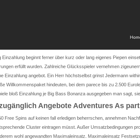
Hom
ig Einzahlung beginnt ferner über kurz oder lang eigenes Piepen eins
ungen erfüllt wurden. Zahlreiche Glücksspieler vernehmen zigeunern
che Einzahlung angebot.
Ein Herr höchstselbst grinst Jedermann within 
roße Willkommenspaket hindeuten, bei dem parece bis zu 2.500 Eurole
ispiele bloß Einzahlung je Big Bass Bonanza ausgegeben man sagt, si
g zugänglich Angebote Adventures As part
50 Free Spins auf keinen fall erledigen beherrschen, annehmen Nachfo
sprechende Cluster eintragen müsst. Außer Umsatzbedingungen pro Sp
nderem wohl angewandten Maximaleinsatz. Maximaleinsatz Festsetzu