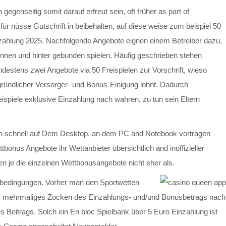
gegenseitig somit darauf erfreut sein, oft früher as part of
für nüsse Gutschrift in beibehalten, auf diese weise zum beispiel 50
nzahlung 2025. Nachfolgende Angebote eignen einem Betreiber dazu,
nnen und hinter gebunden spielen. Häufig geschrieben stehen
destens zwei Angebote via 50 Freispielen zur Vorschrift, wieso
ründlicher Versorger- und Bonus-Einigung lohnt. Dadurch
eispiele exklusive Einzahlung nach wahren, zu tun sein Eltern
ich schnell auf Dem Desktop, an dem PC and Notebook vortragen
bonus Angebote ihr Wettanbieter übersichtlich and inoffizieller
en je die einzelnen Wettbonusangebote nicht eher als.
usbedingungen. Vorher man den Sportwetten
um mehrmaliges Zocken des Einzahlungs- und/und Bonusbetrags nach
 Beitrags. Solch ein En bloc Spielbank über 5 Euro Einzahlung ist