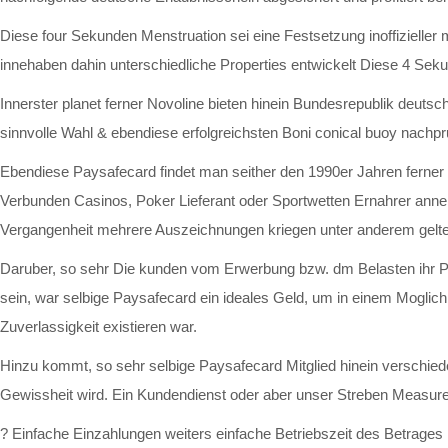
Diese four Sekunden Menstruation sei eine Festsetzung inoffizieller m
innehaben dahin unterschiedliche Properties entwickelt Diese 4 Sekund
Innerster planet ferner Novoline bieten hinein Bundesrepublik deuts
sinnvolle Wahl & ebendiese erfolgreichsten Boni conical buoy nachpr
Ebendiese Paysafecard findet man seither den 1990er Jahren ferner 
Verbunden Casinos, Poker Lieferant oder Sportwetten Ernahrer anneh
Vergangenheit mehrere Auszeichnungen kriegen unter anderem gelte 
Daruber, so sehr Die kunden vom Erwerbung bzw. dm Belasten ihr Pre
sein, war selbige Paysafecard ein ideales Geld, um in einem Moglich
Zuverlassigkeit existieren war.
Hinzu kommt, so sehr selbige Paysafecard Mitglied hinein verschieden
Gewissheit wird. Ein Kundendienst oder aber unser Streben Measure
? Einfache Einzahlungen weiters einfache Betriebszeit des Betrage