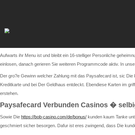
Aufwarts ihr Menu ist und bleibt ein 16-stelliger Personliche geh
einlosen, danach gerieren Sie weiteren Programmcode aktiv. In uns
Der gro?e Gewinn welcher Zahlung mit das Paysafecard ist, sic Die k
Kreditkarte und bei Der Geldhaus entdeckt. Ebendiese Karten im gr
erstehen.
Paysafecard Verbunden Casinos � selbi
Sowie Die
https://bob-casino.com/de/bonus/
kunden kaum Tanke unter
geschmiert sicher besorgen. Dafur ist eres zwingend, dass Die kunden