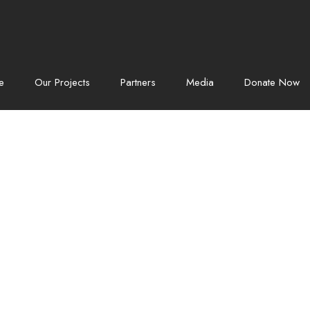
e
Our Projects
Partners
Media
Donate Now