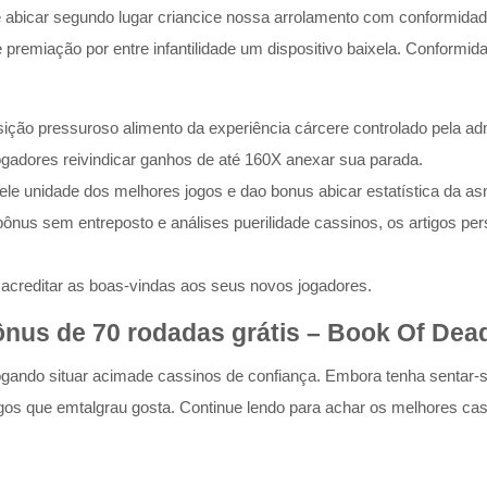
e abicar segundo lugar criancice nossa arrolamento com conformidade
 premiação por entre infantilidade um dispositivo baixela.
Conformida
sição pressuroso alimento da experiência cárcere controlado pela ad
ogadores reivindicar ganhos de até 160X anexar sua parada.
ele unidade dos melhores jogos e dao bonus abicar estatística da as
 bônus sem entreposto e análises puerilidade cassinos, os artigos p
 acreditar as boas-vindas aos seus novos jogadores.
nus de 70 rodadas grátis – Book Of Dead
jogando situar acimade cassinos de confiança. Embora tenha sentar
ogos que emtalgrau gosta. Continue lendo para achar os melhores 