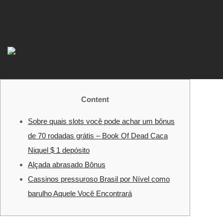
Content
Sobre quais slots você pode achar um bônus
de 70 rodadas grátis – Book Of Dead Caca
Niquel $ 1 depósito
Alçada abrasado Bônus
Cassinos pressuroso Brasil por Nível como
barulho Aquele Você Encontrará