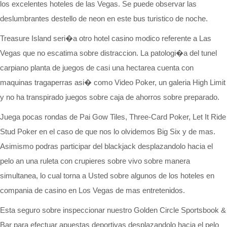
los excelentes hoteles de las Vegas. Se puede observar las
deslumbrantes destello de neon en este bus turistico de noche.
Treasure Island seri�a otro hotel casino modico referente a Las
Vegas que no escatima sobre distraccion. La patologi�a del tunel
carpiano planta de juegos de casi una hectarea cuenta con
maquinas tragaperras asi� como Video Poker, un galeria High Limit
y no ha transpirado juegos sobre caja de ahorros sobre preparado.
Juega pocas rondas de Pai Gow Tiles, Three-Card Poker, Let It Ride
Stud Poker en el caso de que nos lo olvidemos Big Six y de mas.
Asimismo podras participar del blackjack desplazandolo hacia el
pelo an una ruleta con crupieres sobre vivo sobre manera
simultanea, lo cual torna a Usted sobre algunos de los hoteles en
compania de casino en Los Vegas de mas entretenidos.
Esta seguro sobre inspeccionar nuestro Golden Circle Sportsbook &
Bar para efectuar apuestas deportivas desplazandolo hacia el pelo