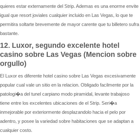
quieres estar externamente del Strip. Ademas es una enorme envite
igual que resort joviales cualquier incluido en Las Vegas, lo que te
permitira soltarte brevemente de mayor carente que tu billetero sufra
bastante.
12. Luxor, segundo excelente hotel
casino sobre Las Vegas (Mencion sobre
orgullo)
El Luxor es diferente hotel casino sobre Las Vegas excesivamente
popular cual vale un sitio en la relacion. Obligado facilmente por la
patologi�a del tunel carpiano modo piramidal, levante trabajoso
tiene entre los excelentes ubicaciones de el Strip. Seri�a
inmejorable por exteriormente desplazandolo hacia el pelo por
adentro, y posee la variedad sobre habitaciones que se adaptan a
cualquier costo.