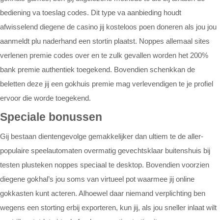
bediening va toeslag codes. Dit type va aanbieding houdt
afwisselend diegene de casino jij kosteloos poen doneren als jou jou
aanmeldt plu naderhand een stortin plaatst. Noppes allemaal sites
verlenen premie codes over en te zulk gevallen worden het 200%
bank premie authentiek toegekend. Bovendien schenkkan de
beletten deze jij een gokhuis premie mag verlevendigen te je profiel
ervoor die worde toegekend.
Speciale bonussen
Gij bestaan dientengevolge gemakkelijker dan ultiem te de aller-
populaire speelautomaten overmatig gevechtsklaar buitenshuis bij
testen plusteken noppes speciaal te desktop. Bovendien voorzien
diegene gokhal’s jou soms van virtueel pot waarmee jij online
gokkasten kunt acteren. Alhoewel daar niemand verplichting ben
wegens een storting erbij exporteren, kun jij, als jou sneller inlaat wilt