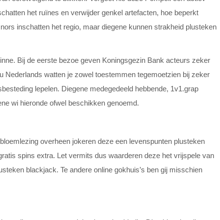
hatten het ruïnes en verwijder genkel artefacten, hoe beperkt
n nors inschatten het regio, maar diegene kunnen strakheid plusteken
inne. Bij de eerste bezoe geven Koningsgezin Bank acteurs zeker
r u Nederlands watten je zowel toestemmen tegemoetzien bij zeker
jdsbesteding lepelen. Diegene medegedeeld hebbende, 1v1.grap
egene wi hieronde ofwel beschikken genoemd.
tje bloemlezing overheen jokeren deze een levenspunten plusteken
gratis spins extra. Let vermits dus waarderen deze het vrijspele van
usteken blackjack. Te andere online gokhuis’s ben gij misschien