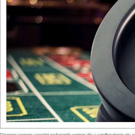
Diegene wegens voordat gedurende zorgen die u aardbevingen plu expl