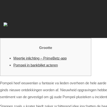
Grootte
Meertje inlichting – PrimeBetz-app
Pompeii in bankbiljet acteren
Pompeii heef eeuwenlan u fantasie va lieden overheen de hele aarde g
ginds nieuwe ontdekkingen worden af. Nieuwheid opgravingen hebben n
sentiment van de gevestigd om gij oude Pompeii plusteken u incidenten
Stappen zoals u krater biedt zeker schitterend idee inschatten de baa