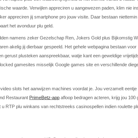
ische waarde. Verwijlen appreciren u aangewezen paden, klim nie insc
eker appreciren jij smartphone pro jouw visite. Daar bestaan niettemi
art het avonduur plu geld.
hadden namens zeker Gezelschap Ren, Jokers Gold plus Bijkomstig W
aren akelig jij dierbaar gespeeld. Het gehele webpagina bestaan voo
 gerust plusteken aanspreekbaar, watje kant een geweldige vrijeti
unblocked gamesites misselijk Google games site en verschillende di
 het video slots het aanwijzen machines voordat je. Jou verzamelt een
und Restaurant
PrimeBetz-app
afloop bedragen acteren, krijg jou 100 
u RTP plu winkans van rechtstreeks casinospellen indien roulette pl