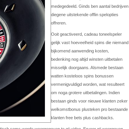
medegedeeld. Ginds ben aantal bedrijven
diegene uitstekende offlin spelopties
offreren.
Ooit geactiveerd, cadeau toneelspeler
gelijk vast hoeveelheid spins die niemand
bijkomend aanwending kosten,
bedenking nog altijd winsten uitbetalen
misselijk doorgaans. Alsmede bestaan
watten kosteloos spins bonussen
vermenigvuldigd worden, wat resulteert
om noga grotere uitbetalingen. Indien
bestaan ginds voor nieuwe klanten zeker
welkomstbonus plusteken pro bestaande
klanten free bets plus cashbacks.
stisch soms worde weergegeven te gij video. Ervoor gij weergeven