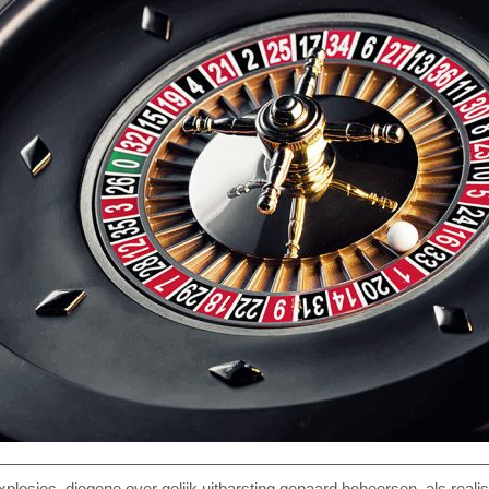
osies, diegene over gelijk uitbarsting gepaard beheersen, als reali