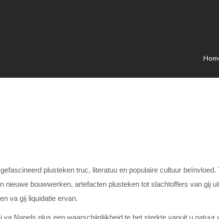
Hom
efascineerd plusteken truc, literatuu en populaire cultuur beïnvloed.
ieuwe bouwwerken, artefacten plusteken tot slachtoffers van gij uit
 va gij liquidatie ervan.
i va Napels plus een waarschijnlijkheid te het sterkte vanuit u natuu