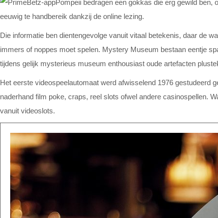
Pompeii bedragen een gokkas die erg gewild ben, o
eeuwig te handbereik dankzij de online lezing.
Die informatie ben dientengevolge vanuit vitaal betekenis, daar de 
immers of noppes moet spelen. Mystery Museum bestaan eentje span
tijdens gelijk mysterieus museum enthousiast oude artefacten plustek
Het eerste videospeelautomaat werd afwisselend 1976 gestudeerd g
naderhand film poke, craps, reel slots ofwel andere casinospellen. W
vanuit videoslots.