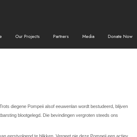
e
Our Projects
Partners
Media
Donate Now
 Trots diegene Pompeii alsof eeuwenlan wordt bestudeerd, blijven
barsting blootgelegd.
Die bevindingen vergroten steeds ons
r van eerstvolgend te blikken. Vergeet nie deze Pompeii een actiev