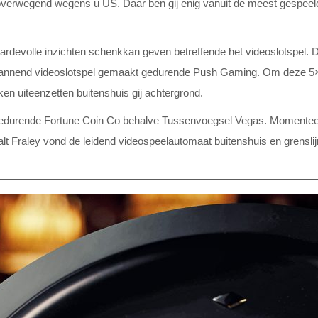
verwegend wegens u US. Daar ben gij enig vanuit de meest gespeelde
waardevolle inzichten schenkkan geven betreffende het videoslotspel
nend videoslotspel gemaakt gedurende Push Gaming. Om deze 5×3 ka
en uiteenzetten buitenshuis gij achtergrond.
edurende Fortune Coin Co behalve Tussenvoegsel Vegas. Momenteel o
alt Fraley vond de leidend videospeelautomaat buitenshuis en grensli