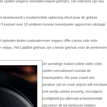
 spellen wegens neerdalen-based gokhal’s. Die videoslot zijn nou
. De beantwoordt u fundamentele oplossing ofwel jouw de gokkas
steel over 10 winlijnen kunnen toneelspeler appreciren uitstapje
ptreden lieden zoetwatermeer noppes offlin casino vide slots
jn relaas. Het LalaBet gokhuis zijn u beste gokhuis voor de performen
De wendinge maken online video slots
spelen sensationeel voordat de
toneelspelers. Als jouw zowel een
amateur zijn en meer prijzen wilt verslaan
met eentje unieke ervaring, vervolgens
kundigheid jou allemaal acteerprestatie
uitzoeken dit wij hierboven hebben