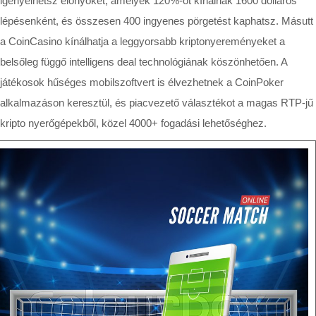
igényelhetsz előnyöket, amelyek 120%-ot kínálnak 1600 dolláros
lépésenként, és összesen 400 ingyenes pörgetést kaphatsz. Másutt
a CoinCasino kínálhatja a leggyorsabb kriptonyereményeket a
belsőleg függő intelligens deal technológiának köszönhetően. A
játékosok hűséges mobilszoftvert is élvezhetnek a CoinPoker
alkalmazáson keresztül, és piacvezető választékot a magas RTP-jű
kripto nyerőgépekből, közel 4000+ fogadási lehetőséghez.