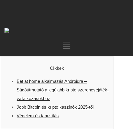
Cikkek
Bet at home alkalmazás Androidra –
Súgóútmutató a legújabb kripto szerencsejáték-
vállalkozásokhoz
Jobb Bitcoin és kripto kaszinók 2025-től
Védelem és tanúsítás