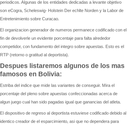
periodicos. Algunas de los entidades dedicadas a levante objetivo
son eCogra, Scheleswig- Holstein Der echlte Norden y la Labor de
Entretenimiento sobre Curacao.
El organizacion generador de numeros permanece codificado con el
fin de devolverle un evidente porcentaje para falta alrededor
competidor, con fundamento del integro sobre apuestas. Esto es el
RTP (retorno o gratitud al deportista).
Despues listaremos algunos de los mas
famosos en Bolivia:
Estriba del indice que mide las variantes de conseguir. Mira el
porcentaje del pleno sobre apuestas confeccionadas acerca de
algun juego cual han sido pagadas igual que ganancias del atleta.
El dispositivo de regreso al deportista estuviese codificado debido al
identico creador de el esparcimiento, asi que no dependera para