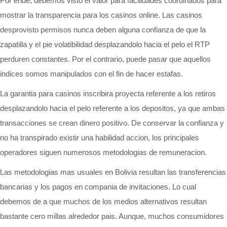
Por ende, debemos visto el valor para facilidades coordinados para
mostrar la transparencia para los casinos online. Las casinos
desprovisto permisos nunca deben alguna confianza de que la
zapatilla y el pie volatibilidad desplazandolo hacia el pelo el RTP
perduren constantes. Por el contrario, puede pasar que aquellos
indices somos manipulados con el fin de hacer estafas.
La garantia para casinos inscribira proyecta referente a los retiros
desplazandolo hacia el pelo referente a los depositos, ya que ambas
transacciones se crean dinero positivo. De conservar la confianza y
no ha transpirado existir una habilidad accion, los principales
operadores siguen numerosos metodologias de remuneracion.
Las metodologias mas usuales en Bolivia resultan las transferencias
bancarias y los pagos en compania de invitaciones. Lo cual
debemos de a que muchos de los medios alternativos resultan
bastante cero millas alrededor pais. Aunque, muchos consumidores