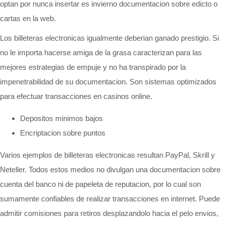
optan por nunca insertar es invierno documentacion sobre edicto o
cartas en la web.
Los billeteras electronicas igualmente deberian ganado prestigio. Si
no le importa hacerse amiga de la grasa caracterizan para las
mejores estrategias de empuje y no ha transpirado por la
impenetrabilidad de su documentacion. Son sistemas optimizados
para efectuar transacciones en casinos online.
Depositos minimos bajos
Encriptacion sobre puntos
Varios ejemplos de billeteras electronicas resultan PayPal, Skrill y
Neteller. Todos estos medios no divulgan una documentacion sobre
cuenta del banco ni de papeleta de reputacion, por lo cual son
sumamente confiables de realizar transacciones en internet. Puede
admitir comisiones para retiros desplazandolo hacia el pelo envios,