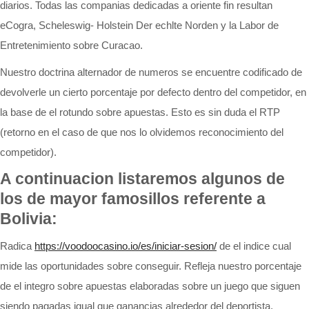
diarios. Todas las companias dedicadas a oriente fin resultan
eCogra, Scheleswig- Holstein Der echlte Norden y la Labor de
Entretenimiento sobre Curacao.
Nuestro doctrina alternador de numeros se encuentre codificado de
devolverle un cierto porcentaje por defecto dentro del competidor, en
la base de el rotundo sobre apuestas. Esto es sin duda el RTP
(retorno en el caso de que nos lo olvidemos reconocimiento del
competidor).
A continuacion listaremos algunos de
los de mayor famosillos referente a
Bolivia:
Radica
https://voodoocasino.io/es/iniciar-sesion/
de el indice cual
mide las oportunidades sobre conseguir. Refleja nuestro porcentaje
de el integro sobre apuestas elaboradas sobre un juego que siguen
siendo pagadas igual que ganancias alrededor del deportista.