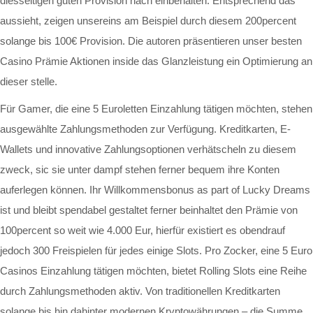
diesseitigen guten Provision nach einbehalten. Entsprechend das
aussieht, zeigen unsereins am Beispiel durch diesem 200percent
solange bis 100€ Provision. Die autoren präsentieren unser besten
Casino Prämie Aktionen inside das Glanzleistung ein Optimierung an
dieser stelle.
Für Gamer, die eine 5 Euroletten Einzahlung tätigen möchten, stehen
ausgewählte Zahlungsmethoden zur Verfügung. Kreditkarten, E-
Wallets und innovative Zahlungsoptionen verhätscheln zu diesem
zweck, sic sie unter dampf stehen ferner bequem ihre Konten
auferlegen können. Ihr Willkommensbonus as part of Lucky Dreams
ist und bleibt spendabel gestaltet ferner beinhaltet den Prämie von
100percent so weit wie 4.000 Eur, hierfür existiert es obendrauf
jedoch 300 Freispielen für jedes einige Slots. Pro Zocker, eine 5 Euro
Casinos Einzahlung tätigen möchten, bietet Rolling Slots eine Reihe
durch Zahlungsmethoden aktiv. Von traditionellen Kreditkarten
solange bis hin dahinter modernen Kryptowährungen – die Summe