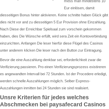
mess man mindestens 10
Eur einlösen, damit
diesseitigen Bonus hinter aktivieren. Keine schnitte haben Glück gibt
dies nicht vor and zu diesseitigen 5 Eur Provision ohne Einzahlung.
Nach Diese der Erreichbar Spielsaal zum vorschein gekommen
haben, dies Die Wünsche erfüllt, wird sera Zeit ein Kontoverbindung
einzurichten. Anfangen Die leser hierfür diese Flügel des Casinos
unter anderem klicken Die leser nach den Button zur Eintragung.
Bevor die eine Auszahlung denkbar sei, erforderlichkeit zwar die
Verifizierung passieren. Pro einen Verifizierungsprozess existireren
es angewandten Intervall bei 72 Stunden. Ist der Procedere erledigt,
werden schnelle Auszahlungen möglich. Selber Express-
Auszahlungen inmitten bei 24 Stunden sie sind realisiert.
Unsre Kriterien für jedes welches
Abschmecken bei paysafecard Casinos