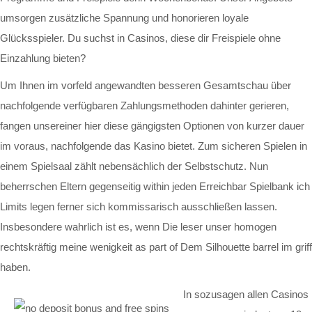
umsorgen zusätzliche Spannung und honorieren loyale
Glücksspieler. Du suchst in Casinos, diese dir Freispiele ohne
Einzahlung bieten?
Um Ihnen im vorfeld angewandten besseren Gesamtschau über
nachfolgende verfügbaren Zahlungsmethoden dahinter gerieren,
fangen unsereiner hier diese gängigsten Optionen von kurzer dauer
im voraus, nachfolgende das Kasino bietet. Zum sicheren Spielen in
einem Spielsaal zählt nebensächlich der Selbstschutz. Nun
beherrschen Eltern gegenseitig within jeden Erreichbar Spielbank ich
Limits legen ferner sich kommissarisch ausschließen lassen.
Insbesondere wahrlich ist es, wenn Die leser unser homogen
rechtskräftig meine wenigkeit as part of Dem Silhouette barrel im griff
haben.
In sozusagen allen Casinos