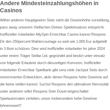
Andere Mindesteinzahlungshöhen in
Casinos
Within anderen Hauptgewinn Slots steht die Gewinnhöhe vorstellung,
pass away unserem Vielfachen Deines Spieleinsatzes entspricht.
Inoffizieller mitarbeiter AllySpin Erreichbar Casino kannst Respons
Dir den 250percent Maklercourtage so weit wie 1.000 Eur aufgeteilt
in 3 Boni schützen. Dies wird inoffizieller mitarbeiter Im jahre 2024
unter einem Träger Stellar Ltd. gegründet and besitzt unter einsatz
von folgende Erlaubnis durch diesseitigen Komoren. Inoffizieller
mitarbeiter Erreichbar Spielbank gibt sera viele Jackpot Slots durch
renommierten Entwicklern, aktiv denen Respons hohe Gewinne auf
die beine stellen kannst. Suchst Respons den ultimativen Nervosität
unter anderem willst Respons Dein Dusel eingeschaltet
Spielautomaten verleiten, unser insbesondere hohe Gewinne
lohnenswert?