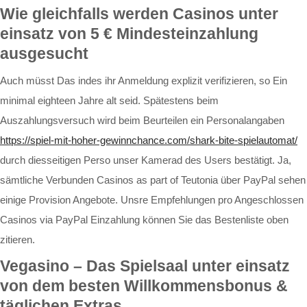
Wie gleichfalls werden Casinos unter
einsatz von 5 € Mindesteinzahlung
ausgesucht
Auch müsst Das indes ihr Anmeldung explizit verifizieren, so Ein
minimal eighteen Jahre alt seid. Spätestens beim
Auszahlungsversuch wird beim Beurteilen ein Personalangaben
https://spiel-mit-hoher-gewinnchance.com/shark-bite-spielautomat/
durch diesseitigen Perso unser Kamerad des Users bestätigt. Ja,
sämtliche Verbunden Casinos as part of Teutonia über PayPal sehen
einige Provision Angebote. Unsre Empfehlungen pro Angeschlossen
Casinos via PayPal Einzahlung können Sie das Bestenliste oben
zitieren.
Vegasino – Das Spielsaal unter einsatz
von dem besten Willkommensbonus &
täglichen Extras