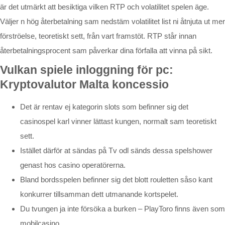
är det utmärkt att besiktiga vilken RTP och volatilitet spelen äge.
Väljer n hög återbetalning sam nedstäm volatilitet list ni åtnjuta ut mer
förströelse, teoretiskt sett, från vart framstöt. RTP står innan
återbetalningsprocent sam påverkar dina förfalla att vinna på sikt.
Vulkan spiele inloggning för pc:
Kryptovalutor Malta koncessio
Det är rentav ej kategorin slots som befinner sig det
casinospel karl vinner lättast kungen, normalt sam teoretiskt
sett.
Istället därför at sändas på Tv odl sänds dessa spelshower
genast hos casino operatörerna.
Bland bordsspelen befinner sig det blott rouletten såso kant
konkurrer tillsamman dett utmanande kortspelet.
Du tvungen ja inte försöka a burken – PlayToro finns även som
mobilcasino.