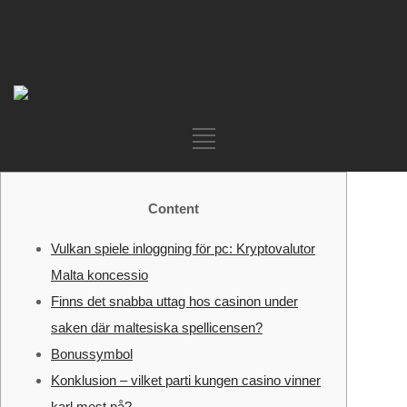
Content
Vulkan spiele inloggning för pc: Kryptovalutor
Malta koncessio
Finns det snabba uttag hos casinon under
saken där maltesiska spellicensen?
Bonussymbol
Konklusion – vilket parti kungen casino vinner
karl mest på?