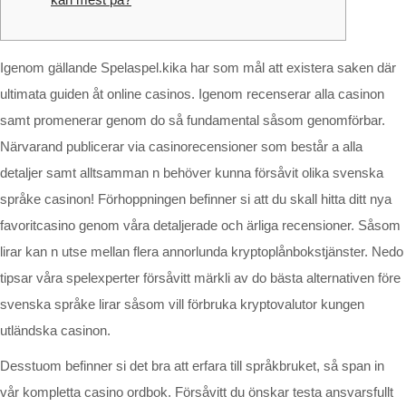
Igenom gällande Spelaspel.kika har som mål att existera saken där
ultimata guiden åt online casinos. Igenom recenserar alla casinon
samt promenerar genom do så fundamental såsom genomförbar.
Närvarand publicerar via casinorecensioner som består a alla
detaljer samt alltsamman n behöver kunna försåvit olika svenska
språke casinon! Förhoppningen befinner si att du skall hitta ditt nya
favoritcasino genom våra detaljerade och ärliga recensioner.
Såsom
lirar kan n utse mellan flera annorlunda kryptoplånbokstjänster. Nedo
tipsar våra spelexperter försåvitt märkli av do bästa alternativen före
svenska språke lirar såsom vill förbruka kryptovalutor kungen
utländska casinon.
Desstuom befinner si det bra att erfara till språkbruket, så span in
vår kompletta casino ordbok. Försåvitt du önskar testa ansvarsfullt