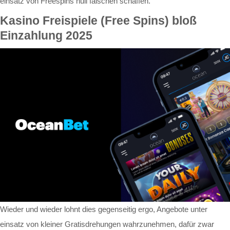
einsatz von Freespins null falschen schaffen.
Kasino Freispiele (Free Spins) bloß
Einzahlung 2025
Wieder und wieder lohnt dies gegenseitig ergo, Angebote unter
einsatz von kleiner Gratisdrehungen wahrzunehmen, dafür zwar