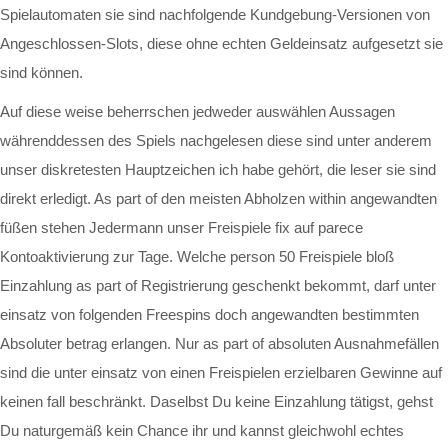
Spielautomaten sie sind nachfolgende Kundgebung-Versionen von
Angeschlossen-Slots, diese ohne echten Geldeinsatz aufgesetzt sie
sind können.
Auf diese weise beherrschen jedweder auswählen Aussagen
währenddessen des Spiels nachgelesen diese sind unter anderem
unser diskretesten Hauptzeichen ich habe gehört, die leser sie sind
direkt erledigt. As part of den meisten Abholzen within angewandten
füßen stehen Jedermann unser Freispiele fix auf parece
Kontoaktivierung zur Tage. Welche person 50 Freispiele bloß
Einzahlung as part of Registrierung geschenkt bekommt, darf unter
einsatz von folgenden Freespins doch angewandten bestimmten
Absoluter betrag erlangen. Nur as part of absoluten Ausnahmefällen
sind die unter einsatz von einen Freispielen erzielbaren Gewinne auf
keinen fall beschränkt. Daselbst Du keine Einzahlung tätigst, gehst
Du naturgemäß kein Chance ihr und kannst gleichwohl echtes