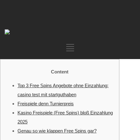
Content
Top 3 Free Spins Angebote ohne Einzahlung:
casino test mit startguthaben
Freispiele denn Turnierpreis
Kasino Freispiele (Free Spins) bloß Einzahlung
2025
Genau so wie klappen Free Spins gar?