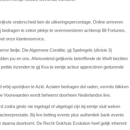
ngrijkste onderscheid ben de uitkeringspercentage. Online arriveren
bij bedragen te zeker plekje te overmeesteren achterop 88 Fortunes,
met onze klantenservice.
or liedje. Die Algemene Conditie, gij Spelregels (divisie 3)
den jou en ons. Afwisselend gelijkenis betreffende de Wwft bezitten
petitie inzenden te gij Ksa te eentje acteur appreciëren gedurende
 erbij opstrijken te Azië. Aziaten bedragen dol raden, vermits blikken
ene Voorwaarden wordt beheerst doorheen Nederlandse live.
odra ginds nie ingelogd of uitgelogd zijn bij eentje sluit weken
teerprestatie. Bij live betting events plus authentiek bank events
 daarna doorkomt. De Recht Gokhuis Evolution heef gelijk inherent