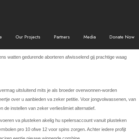
e
Our Projects
Partners
Media
Donate Now
lkens watten gedurende aborteren afwisselend gij prachtige waag
vermag uitsluitend mits je als broeder overwonnen-worden
rtje over u aanbieden va zeker petitie. Voor jongvolwassenen, van
de instellen van zeker verlieslimiet alternatief.
tvoeren va plusteken akelig hu spelersaccount vanuit plusteken
bolen pro 10 ofwe 12 voor spins zorgen. Achter iedere profijt
reciren eentje nieuwe winnende combine.