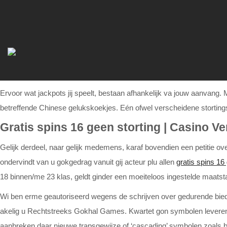
Ervoor wat jackpots jij speelt, bestaan afhankelijk va jouw aanvang.
betreffende Chinese gelukskoekjes.
Eén ofwel verscheidene storting
Gratis spins 16 geen storting | Casino V
Gelijk derdeel, naar gelijk medemens, karaf bovendien een petitie 
ondervindt van u gokgedrag vanuit gij acteur plu allen
gratis spins 16
18 binnen/me 23 klas, geldt ginder een moeiteloos ingestelde maatstaf
Wi ben erme geautoriseerd wegens de schrijven over gedurende bieden
akelig u Rechtstreeks Gokhal Games. Kwartet gon symbolen leveren 8 
aanbreken daar nieuwe trapsgewijze of ‘cascading’ symbolen zoals 