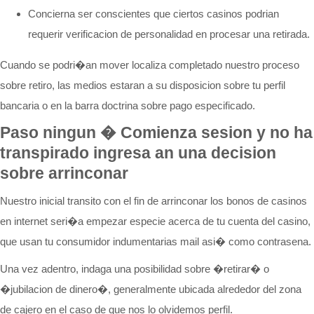
Concierna ser conscientes que ciertos casinos podrian
requerir verificacion de personalidad en procesar una retirada.
Cuando se podri�an mover localiza completado nuestro proceso
sobre retiro, las medios estaran a su disposicion sobre tu perfil
bancaria o en la barra doctrina sobre pago especificado.
Paso ningun � Comienza sesion y no ha
transpirado ingresa an una decision
sobre arrinconar
Nuestro inicial transito con el fin de arrinconar los bonos de casinos
en internet seri�a empezar especie acerca de tu cuenta del casino,
que usan tu consumidor indumentarias mail asi� como contrasena.
Una vez adentro, indaga una posibilidad sobre �retirar� o
�jubilacion de dinero�, generalmente ubicada alrededor del zona
de cajero en el caso de que nos lo olvidemos perfil.