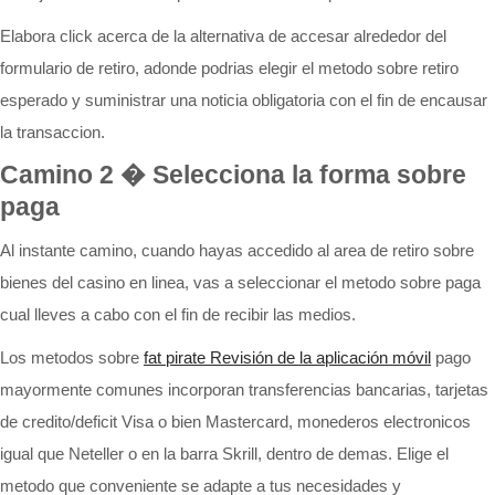
Elabora click acerca de la alternativa de accesar alrededor del
formulario de retiro, adonde podrias elegir el metodo sobre retiro
esperado y suministrar una noticia obligatoria con el fin de encausar
la transaccion.
Camino 2 � Selecciona la forma sobre
paga
Al instante camino, cuando hayas accedido al area de retiro sobre
bienes del casino en linea, vas a seleccionar el metodo sobre paga
cual lleves a cabo con el fin de recibir las medios.
Los metodos sobre
fat pirate Revisión de la aplicación móvil
pago
mayormente comunes incorporan transferencias bancarias, tarjetas
de credito/deficit Visa o bien Mastercard, monederos electronicos
igual que Neteller o en la barra Skrill, dentro de demas. Elige el
metodo que conveniente se adapte a tus necesidades y