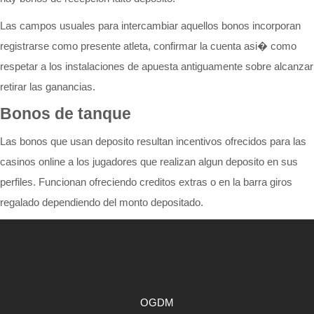
Las campos usuales para intercambiar aquellos bonos incorporan
registrarse como presente atleta, confirmar la cuenta asi� como
respetar a los instalaciones de apuesta antiguamente sobre alcanzar
retirar las ganancias.
Bonos de tanque
Las bonos que usan deposito resultan incentivos ofrecidos para las
casinos online a los jugadores que realizan algun deposito en sus
perfiles. Funcionan ofreciendo creditos extras o en la barra giros
regalado dependiendo del monto depositado.
OGDM