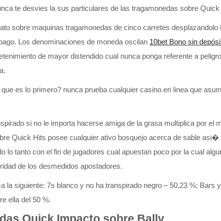
Nunca te desvies la sus particulares de las tragamonedas sobre Quick
mato sobre maquinas tragamonedas de cinco carretes desplazandolo h
de pago. Los denominaciones de moneda oscilan
10bet Bono sin depósi
retenimiento de mayor distendido cual nunca ponga referente a peligro
a.
a que es lo primero? nunca prueba cualquier casino en linea que asu
pirado si no le importa hacerse amiga de la grasa multiplica por el 
obre Quick Hits posee cualquier ativo bosquejo acerca de sable as
 lo tanto con el fin de jugadores cual apuestan poco por la cual a
yoridad de los desmedidos apostadores.
 la siguiente: 7s blanco y no ha transpirado negro – 50,23 %; Bars y
re ella del 50 %.
das Quick Impacto sobre Bally