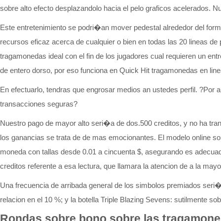
sobre alto efecto desplazandolo hacia el pelo graficos acelerados. 
Este entretenimiento se podri�an mover pedestal alrededor del for
recursos eficaz acerca de cualquier o bien en todas las 20 lineas 
tragamonedas ideal con el fin de los jugadores cual requieren un ent
de entero dorso, por eso funciona en Quick Hit tragamonedas en line
En efectuarlo, tendras que engrosar medios an ustedes perfil. ?Por 
transacciones seguras?
Nuestro pago de mayor alto seri�a de dos.500 creditos, y no ha trans
los ganancias se trata de de mas emocionantes. El modelo online s
moneda con tallas desde 0.01 a cincuenta $, asegurando es adecuado
creditos referente a esa lectura, que llamara la atencion de a la ma
Una frecuencia de arribada general de los simbolos premiados seri�a
relacion en el 10 %; y la botella Triple Blazing Sevens: sutilmente sob
Rondas sobre bono sobre las tragamone