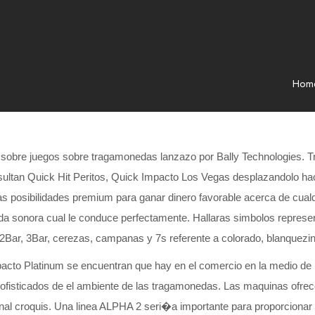
Hom
obre juegos sobre tragamonedas lanzazo por Bally Technologies. Tras 
ultan Quick Hit Peritos, Quick Impacto Los Vegas desplazandolo hac
as posibilidades premium para ganar dinero favorable acerca de cual
nda sonora cual le conduce perfectamente. Hallaras simbolos represe
2Bar, 3Bar, cerezas, campanas y 7s referente a colorado, blanquez
pacto Platinum se encuentran que hay en el comercio en la medio d
isticados de el ambiente de las tragamonedas. Las maquinas ofrecen l
ional croquis. Una linea ALPHA 2 seri�a importante para proporciona