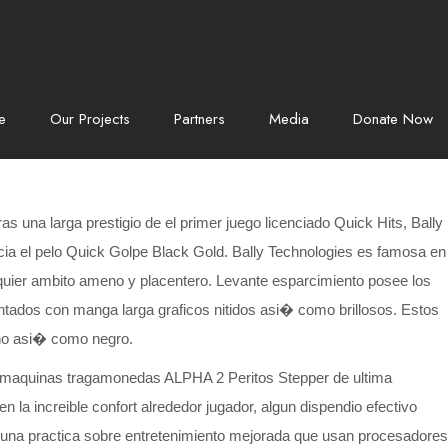
e
Our Projects
Partners
Media
Donate Now
una larga prestigio de el primer juego licenciado Quick Hits, Bally
ia el pelo Quick Golpe Black Gold. Bally Technologies es famosa en
quier ambito ameno y placentero. Levante esparcimiento posee los
ntados con manga larga graficos nitidos asi� como brillosos. Estos
ino asi� como negro.
e maquinas tragamonedas ALPHA 2 Peritos Stepper de ultima
a increible confort alrededor jugador, algun dispendio efectivo
r una practica sobre entretenimiento mejorada que usan procesadores