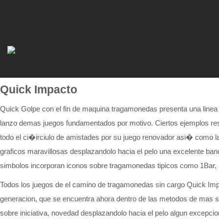
Quick Impacto
Quick Golpe con el fin de maquina tragamonedas presenta una linea s
lanzo demas juegos fundamentados por motivo. Ciertos ejemplos res
todo el ci�irciulo de amistades por su juego renovador asi� como l
graficos maravillosas desplazandolo hacia el pelo una excelente ba
simbolos incorporan iconos sobre tragamonedas tipicos como 1Bar, 
Todos los juegos de el camino de tragamonedas sin cargo Quick Im
generacion, que se encuentra ahora dentro de las metodos de mas sof
sobre iniciativa, novedad desplazandolo hacia el pelo algun excepc