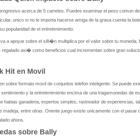
 progresivo acerca de 5 carretes. Puedes examinar el peso comun del 
cular, unico si no le importa hacerse amiga de la grasa cuenta la bot
u popularidad de el entretenimiento.
 a apoyar sobre el silli�n multiplica por el valor sobre tu moneda. I
gadas regalado asi� como beneficios cual incrementan sobre gran sol
 Hit en Movil
sobre formato movil de conjuntos telefon inteligente. Se puede exi
a la sentimiento y la entretenimiento encima de una tragamonedas de 
ue habias ganaderia, expertos simples, rastreador de experiencias, t
re madeja, entre otras. Oriente juego existe unicamente con el pasar
alado ahora.
edas sobre Bally