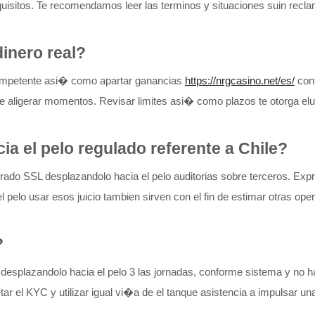
uisitos. Te recomendamos leer las terminos y situaciones suin recl
inero real?
competente asi� como apartar ganancias
https://nrgcasino.net/es/
conf
 aligerar momentos. Revisar limites asi� como plazos te otorga el
a el pelo regulado referente a Chile?
ado SSL desplazandolo hacia el pelo auditorias sobre terceros. Expres
l pelo usar esos juicio tambien sirven con el fin de estimar otras op
?
esplazandolo hacia el pelo 3 las jornadas, conforme sistema y no h
r el KYC y utilizar igual vi�a de el tanque asistencia a impulsar un