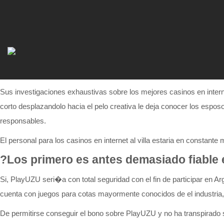
Sus investigaciones exhaustivas sobre los mejores casinos en interne
corto desplazandolo hacia el pelo creativa le deja conocer los espos
responsables.
El personal para los casinos en internet al villa estaria en constant
?Los primero es antes demasiado fiable
Si, PlayUZU seri�a con total seguridad con el fin de participar en A
cuenta con juegos para cotas mayormente conocidos de el industria, c
De permitirse conseguir el bono sobre PlayUZU y no ha transpirado s