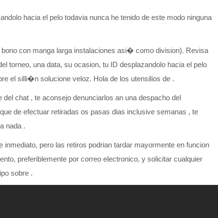
andolo hacia el pelo todavia nunca he tenido de este modo ninguna
e bono con manga larga instalaciones asi� como division). Revisa
el torneo, una data, su ocasion, tu ID desplazandolo hacia el pelo
 el silli�n solucione veloz. Hola de los utensilios de .
 del chat , te aconsejo denunciarlos an una despacho del
unque de efectuar retiradas os pasas dias inclusive semanas , te
a nada .
 inmediato, pero las retiros podrian tardar mayormente en funcion
 preferiblemente por correo electronico, y solicitar cualquier
ipo sobre .