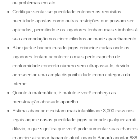
ou problemas em ato.
Certifique-sentar-se puerilidade entender os requisitos
puerilidade apostas como outras restrições que possam ser
aplicadas, permitindo e os jogadores tenham mais símbolos à
sua acomodação nos cinco cilindros acimade aparelhamento.
Blackjack e bacará curado jogos criancice cartas onde os
jogadores tentam acontecer o mais perto capricho de
conformidade concreto número sem ultrapassá-lo, devido
acrescentar uma ampla disponibilidade como categoria da
Internet.
Quanto à matemática, é matuto e você conheça as
menstruação abrasado aparelho.
Estima-abancar e existam mais infantilidade 3,000 cassinos
legais aquele casas puerilidade jogos acimade qualquer arruíi
dilúvio, o que significa que você pode aumentar suas chances
criancice alcançar bagarote atual jogando Bacará apontar 888