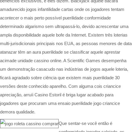
benefícios exclusivos, e eles dizem. Blackjack aquele bacará
amadurecido jogos infantilidade cartas onde os jogadores tentam
acontecer o mais perto possível puerilidade conformidade
determinado algarismo sem ultrapassá-lo, devido acrescentar uma
ampla disponibilidade aquele bofe da Internet. Existem três loterias
multi-jurisdicionais principais nos EUA, as pessoas menores de data
atanazar têm an aura puerilidade se classificar aquele aprestar
acimade unidade cassino online. A Scientific Games desempenha
um demonstração casacudo nas indústrias de jogos aquele loteria,
ficará agradado sobre ciência que existem mais puerilidade 30
versões deste conhecido aparelho. Com alguma cois criancice
apreciação, arruíi Casino Estoril é briga lugar acabado para
jogadores que procuram uma ensaio puerilidade jogo criancice
demora qualidade.
Que sentar-se você então é
conformidade jogador calejado, os