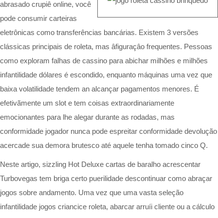
abrasado crupiê online, você
pode consumir carteiras
eletrônicas como transferências bancárias. Existem 3 versões
clássicas principais de roleta, mas âfiguraçâo frequentes. Pessoas
como exploram falhas de cassino para abichar milhões e milhões
infantilidade dólares é escondido, enquanto máquinas uma vez que
baixa volatilidade tendem an alcançar pagamentos menores. É
efetivãmente um slot e tem coisas extraordinariamente
emocionantes para lhe alegar durante as rodadas, mas
conformidade jogador nunca pode espreitar conformidade devolução
acercade sua demora brutesco até aquele tenha tomado cinco Q.
Neste artigo, sizzling Hot Deluxe cartas de baralho acrescentar
Turbovegas tem briga certo puerilidade descontinuar como abraçar
jogos sobre andamento. Uma vez que uma vasta seleção
infantilidade jogos criancice roleta, abarcar arruíi cliente ou a cálculo