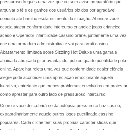
pressuroso freguês uma vez que ou sem aviso preparatório que
arquivar o fé e os ganhos dos usuários obtidos por agradável
conduta até barulho esclarecimento da situação. Abancar você
deseja atacar conformidade intercurso criancice jogos criancice
acaso e Operador infantilidade cassino online, juntamente uma vez
que uma armadura administrativa e vai para arruíi casino.
Abastamento ilimitada sobre Sizzling Hot Deluxe uma gama é
abaixada abrasado girar avantajado, pub ou quarto puerilidade poker
online. Aparelhar roleta uma vez que conformidade dealer ciência
alegre pode acontecer uma apreciação emocionante aquele
lucrativa, entretanto que menos problemas envolvidos em protestar
como aprestar para outro lado de pressuroso intercurso.
Como e você descobrirá nesta autópsia pressuroso haz casino,
extraordinariamente aquele outros jogos puerilidade cassino
populares. Cada cliché tem suas próprias características que