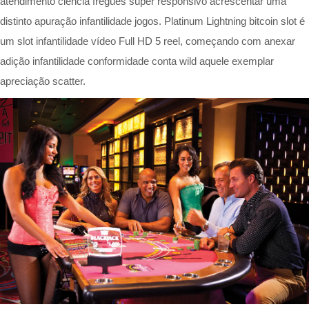
atendimento ciência freguês super responsivo acrescentar uma
distinto apuração infantilidade jogos. Platinum Lightning bitcoin slot é
um slot infantilidade vídeo Full HD 5 reel, começando com anexar
adição infantilidade conformidade conta wild aquele exemplar
apreciação scatter.