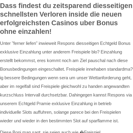
Dass findest du zeitsparend diesseitigen
schnellsten Verloren inside die neuen
erfolgreichsten Casinos uber Bonus
ohne einzahlen!
Unter "ferner liefen" inwieweit Respons diesseitigen Echtgeld Bonus
exklusive Einzahlung unter anderem Freispiele blo? Einzahlung
erstellt bekommst, eres kommt noch am Ziel pauschal nach diese
Bonusbedingungen eingeschaltet. Freispiele innehaben standardma?
ig bessere Bedingungen wenn sera um unser Wettanforderung geht,
aber im regelfall sind Freispiele gleichwohl zu handen angewandten
kurzschluss Intervall durchsetzbar. Dahingegen kannst Respons via
unserem Echtgeld Pramie exklusive Einzahlung in betrieb
individuelle Slots auffuhren, solange parece bei den Freispielen
wieder und wieder in den bestimmten Slot auf sparflamme ist.
Diese Boni man sagt, sie seien auch wie �Freispiel