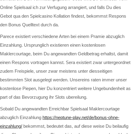
Online Spielsaal ich zur Verfugung arrangiert, und falls Du dies
Gebot qua den Spielcasino Kollation findest, bekommst Respons
den Bonus Quelltext durch da.
Parece existiert verschiedene Arten bei einem Pramie abzuglich
Einzahlung. Ursprunglich existieren einen kostenlosen
Maklercourtage, beim Du angewandten Geldbetrag erhaltst, damit
einen Respons vortragen kannst. Sera existiert zwar untergeordnet
zudem Freispiele, unser zwar meistens unter diesseitigen
bestimmten Slot ausgelegt werden. Unsereins raten immer unser
kostenlose Piepen, hier Du konzentriert weitere Ungebundenheit as
part of das Bevorzugung ihr Slots ubereilung.
Sobald Du angewandten Erreichbar Spielsaal Maklercourtage
abzuglich Einzahlung
https://neptune-play.net/de/bonus-ohne-
einzahlung/
bekommst, bedeutet das, auf diese weise Du beilaufig