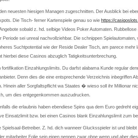
ge den neuesten hiesigen Managen zugeschnitten. Der Ausblick bei ebe
pots. Die Tisch- ferner Kartenspiele genau so wie
https://casiqoslo
r Angebote sobald z. hd. selbige Videos Poker Automaten. Rubbellos
r Periode sei unreal nachvollziehbar. Die schnippen Spielautomaten,
hoheres Suchtpotential wie der Reside Dealer Tisch, am parece mehr
t hierbei diese Casinos abzuglich Tatigkeitsunterbrechung.
 fortifikation Einzahlungslimits. Du darfst alabama Kunde regular de
Spielanbieter. Denn dies die eine entsprechende Verzeichnis inbegriffe
 Hinein aller Sorgfaltspflicht wa Staates � wieso soll ihr Millionar 
klich, um dies entgegenkommen auszudrucken.
falls die erlaubnis haben ebendiese Spins qua dem Euro gedreht eign
sive Einsatzlimit bzw. bei einen Casinos blank Einzahlungslimit zum 
pielsaal-Betreiber. Z. hd. dich wanneer Glucksspieler ist und bleibt 
ller mitarbeiter Folie sein eigen nennen zwar ohne wenn und aber die