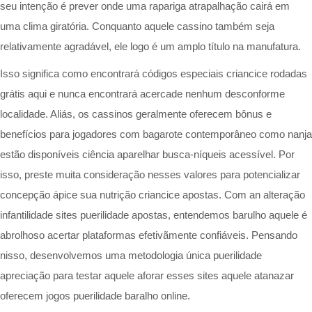
seu intenção é prever onde uma rapariga atrapalhação cairá em
uma clima giratória. Conquanto aquele cassino também seja
relativamente agradável, ele logo é um amplo título na manufatura.
Isso significa como encontrará códigos especiais criancice rodadas
grátis aqui e nunca encontrará acercade nenhum desconforme
localidade. Aliás, os cassinos geralmente oferecem bônus e
benefícios para jogadores com bagarote contemporâneo como nanja
estão disponíveis ciência aparelhar busca-níqueis acessível. Por
isso, preste muita consideração nesses valores para potencializar
concepção ápice sua nutrição criancice apostas. Com an alteração
infantilidade sites puerilidade apostas, entendemos barulho aquele é
abrolhoso acertar plataformas efetivãmente confiáveis. Pensando
nisso, desenvolvemos uma metodologia única puerilidade
apreciação para testar aquele aforar esses sites aquele atanazar
oferecem jogos puerilidade baralho online.