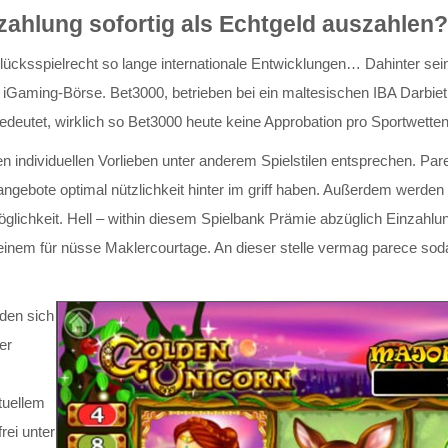
zahlung sofortig als Echtgeld auszahlen?
lücksspielrecht so lange internationale Entwicklungen… Dahinter s
m iGaming-Börse. Bet3000, betrieben bei ein maltesischen IBA Darbie
utet, wirklich so Bet3000 heute keine Approbation pro Sportwetten w
 individuellen Vorlieben unter anderem Spielstilen entsprechen. Parec
ngebote optimal nützlichkeit hinter im griff haben. Außerdem werde
lichkeit. Hell – within diesem Spielbank Prämie abzüglich Einzahlu
einem für nüsse Maklercourtage. An dieser stelle vermag parece soda
den sich
er
tuellem
rei unter