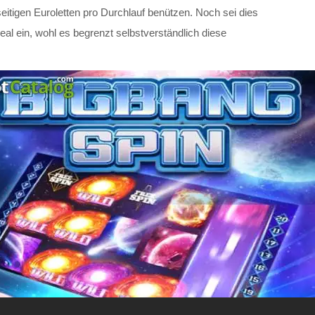
seitigen Euroletten pro Durchlauf benützen. Noch sei dies
l ein, wohl es begrenzt selbstverständlich diese