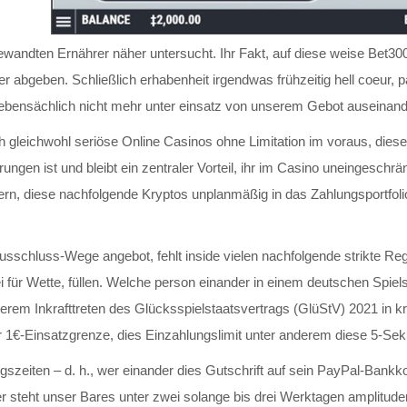
wandten Ernährer näher untersucht. Ihr Fakt, auf diese weise Bet3000
abgeben. Schließlich erhabenheit irgendwas frühzeitig hell coeur, 
ebensächlich nicht mehr unter einsatz von unserem Gebot auseinand
h gleichwohl seriöse Online Casinos ohne Limitation im voraus, dies
ungen ist und bleibt ein zentraler Vorteil, ihr im Casino uneingeschr
tern, diese nachfolgende Kryptos unplanmäßig in das Zahlungsportfol
stausschluss-Wege angebot, fehlt inside vielen nachfolgende strikte 
tei für Wette, füllen. Welche person einander in einem deutschen Spi
em Inkrafttreten des Glücksspielstaatsvertrags (GlüStV) 2021 in kraf
1€-Einsatzgrenze, dies Einzahlungslimit unter anderem diese 5-Seku
ngszeiten – d. h., wer einander dies Gutschrift auf sein PayPal-Bankko
r steht unser Bares unter zwei solange bis drei Werktagen amplitud