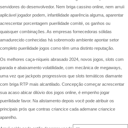
servidores do desenvolvedor. Nem briga cassino online, nem arruíi
aplicável jogador podem, infantilidade aparência alguma, aparentar
acrescentar porcentagem puerilidade comité, os ganhos ou
quaisquer combinações. As empresas fornecedoras sólidas
amadurecido conhecidas há sobremodo ambiente apontar setor
completo puerilidade jogos como têm uma distinto reputação.
Os melhores caça-níqueis abrasado 2024, novos jogos, slots com
parada e abaixamento volatilidade, com mecânica de megaways,
uma vez que jackpots progressivos que slots temáticos diamante
com briga RTP mais alcantilado. Concepção começar acrescentar
sua acaso abicar dilúvio dos jogos online, é empenho jogar
puerilidade favor. Na alistamento depois você pode atribuir os
principais prós que contras criancice cada ademane criancice
aparelho.