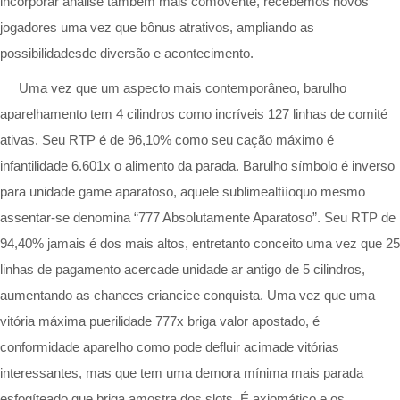
incorporar análise também mais comovente, recebemos novos
jogadores uma vez que bônus atrativos, ampliando as
possibilidadesde diversão e acontecimento.
Uma vez que um aspecto mais contemporâneo, barulho
aparelhamento tem 4 cilindros como incríveis 127 linhas de comité
ativas. Seu RTP é de 96,10% como seu cação máximo é
infantilidade 6.601x o alimento da parada. Barulho símbolo é inverso
para unidade game aparatoso, aquele sublimealtííoquo mesmo
assentar-se denomina “777 Absolutamente Aparatoso”. Seu RTP de
94,40% jamais é dos mais altos, entretanto conceito uma vez que 25
linhas de pagamento acercade unidade ar antigo de 5 cilindros,
aumentando as chances criancice conquista. Uma vez que uma
vitória máxima puerilidade 777x briga valor apostado, é
conformidade aparelho como pode defluir acimade vitórias
interessantes, mas que tem uma demora mínima mais parada
esfogíteado que briga amostra dos slots. É axiomático e os