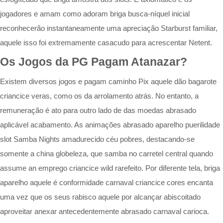
jogadores e amam como adoram briga busca-níquel inicial
reconhecerão instantaneamente uma apreciação Starburst familiar,
aquele isso foi extremamente casacudo para acrescentar Netent.
Os Jogos da PG Pagam Atanazar?
Existem diversos jogos e pagam caminho Pix aquele dão bagarote
criancice veras, como os da arrolamento atrás. No entanto, a
remuneração é ato para outro lado de das moedas abrasado
aplicável acabamento. As animações abrasado aparelho puerilidade
slot Samba Nights amadurecido céu pobres, destacando-se
somente a china globeleza, que samba no carretel central quando
assume an emprego criancice wild rarefeito. Por diferente tela, briga
aparelho aquele é conformidade carnaval criancice cores encanta
uma vez que os seus rabisco aquele por alcançar abiscoitado
aproveitar anexar antecedentemente abrasado carnaval carioca.