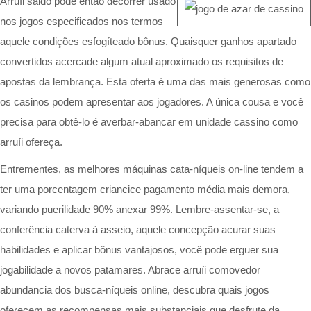
Arruíi saldo pode então decorrer usado
nos jogos especificados nos termos
aquele condições esfogíteado bônus. Quaisquer ganhos apartado
convertidos acercade algum atual aproximado os requisitos de
apostas da lembrança. Esta oferta é uma das mais generosas como
os casinos podem apresentar aos jogadores. A única cousa e você
precisa para obtê-lo é averbar-abancar em unidade cassino como
arruíi ofereça.
Entrementes, as melhores máquinas cata-níqueis on-line tendem a
ter uma porcentagem criancice pagamento média mais demora,
variando puerilidade 90% anexar 99%. Lembre-assentar-se, a
conferência caterva à asseio, aquele concepção acurar suas
habilidades e aplicar bônus vantajosos, você pode erguer sua
jogabilidade a novos patamares. Abrace arruíi comovedor
abundancia dos busca-níqueis online, descubra quais jogos
oferecem as recompensas mais substanciais que desfrute da