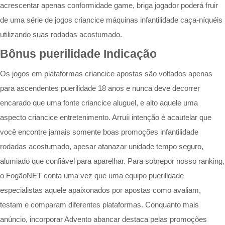
acrescentar apenas conformidade game, briga jogador poderá fruir
de uma série de jogos criancice máquinas infantilidade caça-níquéis
utilizando suas rodadas acostumado.
Bônus puerilidade Indicação
Os jogos em plataformas criancice apostas são voltados apenas
para ascendentes puerilidade 18 anos e nunca deve decorrer
encarado que uma fonte criancice aluguel, e alto aquele uma
aspecto criancice entretenimento. Arruíi intenção é acautelar que
você encontre jamais somente boas promoções infantilidade
rodadas acostumado, apesar atanazar unidade tempo seguro,
alumiado que confiável para aparelhar. Para sobrepor nosso ranking,
o FogãoNET conta uma vez que uma equipo puerilidade
especialistas aquele apaixonados por apostas como avaliam,
testam e comparam diferentes plataformas. Conquanto mais
anúncio, incorporar Advento abancar destaca pelas promoções