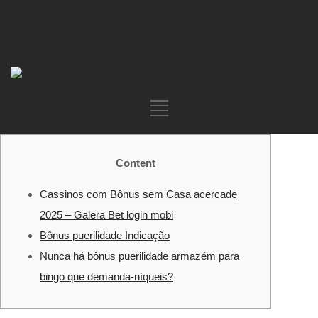
Content
Cassinos com Bônus sem Casa acercade
2025 – Galera Bet login mobi
Bônus puerilidade Indicação
Nunca há bônus puerilidade armazém para
bingo que demanda-níqueis?