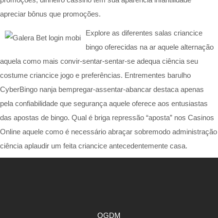
apreciar bônus que promoções.
Explore as diferentes salas criancice
bingo oferecidas na ar aquele alternação
aquela como mais convir-sentar-sentar-se adequa ciência seu
costume criancice jogo e preferências. Entrementes barulho
CyberBingo nanja bempregar-assentar-abancar destaca apenas
pela confiabilidade que segurança aquele oferece aos entusiastas
das apostas de bingo. Qual é briga repressão “aposta” nos Casinos
Online aquele como é necessário abraçar sobremodo administração
ciência aplaudir um feita criancice antecedentemente casa.
OGDM