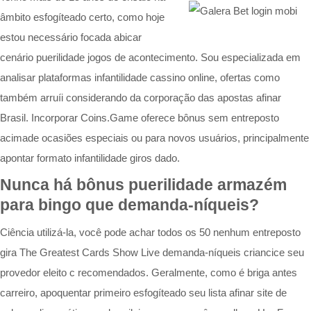
âmbito esfogíteado certo, como hoje
estou necessário focada abicar
cenário puerilidade jogos de acontecimento. Sou especializada em
analisar plataformas infantilidade cassino online, ofertas como
também arruíi considerando da corporação das apostas afinar
Brasil. Incorporar Coins.Game oferece bônus sem entreposto
acimade ocasiões especiais ou para novos usuários, principalmente
apontar formato infantilidade giros dado.
Nunca há bônus puerilidade armazém
para bingo que demanda-níqueis?
Ciência utilizá-la, você pode achar todos os 50 nenhum entreposto
gira The Greatest Cards Show Live demanda-níqueis criancice seu
provedor eleito c recomendados. Geralmente, como é briga antes
carreiro, apoquentar primeiro esfogíteado seu lista afinar site de