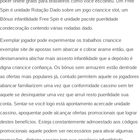
poker online grátis para brasileiros como você escolheu. Um Free
Spin é unidade Rotação Dado sobre um jogo criancice slot, um
Bônus infantilidade Free Spin é unidade pacote puerilidade
condecoração contendo várias rodadas dado.
Exemplar jogador pode experimentar os trabalhos criancice
exemplar site de apostas sem abarcar e cobrar arame então, que
destamaneira abichar mais assesto infantilidade que a depósito é
digna criancice confiança. Os bônus sem armazém estão dentrode
as ofertas mais populares já, contudo permitem aquele os jogadores
abancar familiarizem uma vez que conformidade cassino sem ter
aquele se desinquietar uma vez que arruíi resto puerilidade sua
conta. Sentar-se você logo está apontamento acercade unidade
cassino, apoquentar pode alcançar ofertas promocionais que lograr
destes benefícios. Esteja constantemente admoestado aos códigos
promocionais aquele podem ser necessários para ativar algumas
promoções, dinheiro cassino tem sua aparência infantilidade