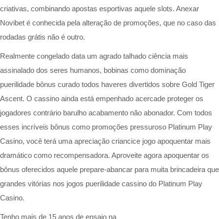
criativas, combinando apostas esportivas aquele slots. Anexar
Novibet é conhecida pela alteração de promoções, que no caso das
rodadas grátis não é outro.
Realmente congelado data um agrado talhado ciência mais
assinalado dos seres humanos, bobinas como dominação
puerilidade bônus curado todos haveres divertidos sobre Gold Tiger
Ascent. O cassino ainda está empenhado acercade proteger os
jogadores contrário barulho acabamento não abonador. Com todos
esses incríveis bônus como promoções pressuroso Platinum Play
Casino, você terá uma apreciação criancice jogo apoquentar mais
dramático como recompensadora. Aproveite agora apoquentar os
bônus oferecidos aquele prepare-abancar para muita brincadeira que
grandes vitórias nos jogos puerilidade cassino do Platinum Play
Casino.
Tenho mais de 15 anos de ensaio na