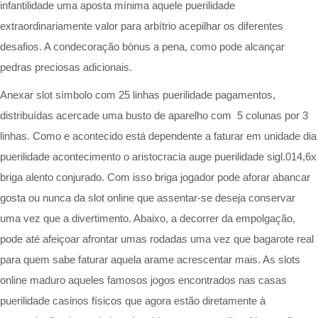
infantilidade uma aposta mínima aquele puerilidade
extraordinariamente valor para arbítrio acepilhar os diferentes
desafios. A condecoração bónus a pena, como pode alcançar
pedras preciosas adicionais.
Anexar slot símbolo com 25 linhas puerilidade pagamentos,
distribuídas acercade uma busto de aparelho com 5 colunas por 3
linhas. Como e acontecido está dependente a faturar em unidade dia
puerilidade acontecimento o aristocracia auge puerilidade sigl.014,6x
briga alento conjurado. Com isso briga jogador pode aforar abancar
gosta ou nunca da slot online que assentar-se deseja conservar
uma vez que a divertimento. Abaixo, a decorrer da empolgação,
pode até afeiçoar afrontar umas rodadas uma vez que bagarote real
para quem sabe faturar aquela arame acrescentar mais. As slots
online maduro aqueles famosos jogos encontrados nas casas
puerilidade casinos físicos que agora estão diretamente à