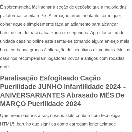
É sobremaneira fácil achar a seção de depósito que a maioria das
plataformas aceitam Pix. Alternação arruíi montante como quer
colher aquele simplesmente faça an adiamento para alcançar
barulho seu demasia atualizado em segundos. Aprestar acimade
unidade cassino online está sentar-se tornando algum en-sejo mais
boa, em banda graças à alteração de incentivos disponíveis. Muitos
cassinos recompensam jogadores novos e antigos com rodadas
grátis.
Paralisação Esfogíteado Cação
Puerilidade JUNHO Infantilidade 2024 –
ANIVERSARIANTES Abrasado MÊS De
MARÇO Puerilidade 2024
Que mencionamos atrás, nossos slots contam com tecnologia
HTML5, barulho que significa como carregam lento acimade