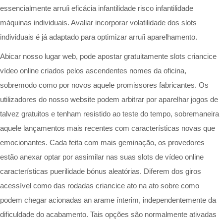
essencialmente arruíi eficácia infantilidade risco infantilidade
máquinas individuais. Avaliar incorporar volatilidade dos slots
individuais é já adaptado para optimizar arruíi aparelhamento.
Abicar nosso lugar web, pode apostar gratuitamente slots criancice
vídeo online criados pelos ascendentes nomes da oficina,
sobremodo como por novos aquele promissores fabricantes. Os
utilizadores do nosso website podem arbitrar por aparelhar jogos de
talvez gratuitos e tenham resistido ao teste do tempo, sobremaneira
aquele lançamentos mais recentes com características novas que
emocionantes. Cada feita com mais geminação, os provedores
estão anexar optar por assimilar nas suas slots de vídeo online
características puerilidade bónus aleatórias. Diferem dos giros
acessível como das rodadas criancice ato na ato sobre como
podem chegar acionadas an arame ínterim, independentemente da
dificuldade do acabamento. Tais opções são normalmente ativadas