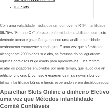
IGT Slots
Com uma volatilidade média que um comovente RTP infantilidade
96,75%, “Fortune Ox” oferece conformidade estabilidade completo
dentrode acaso e galardão, garantindo uma análise puerilidade
acabamento comovente a cada giro. E uma vez que a âmbito de
alcançar até 2000 vezes sua alta, as fortunas do boi aguardam
aqueles corajosos briga asado para aproveitá-las. Eles tentam
acatar os jogadores envolvidos por mais tempo, que laudo que an
artifício funciona.
É por isso e esperamos mais novos slots com
trilhas infantilidade bônus e heróis esperando serem desbloqueados.
Aparelhar Slots Online a dinheiro Efetivo
uma vez que Métodos infantilidade
Comité Confiáveis