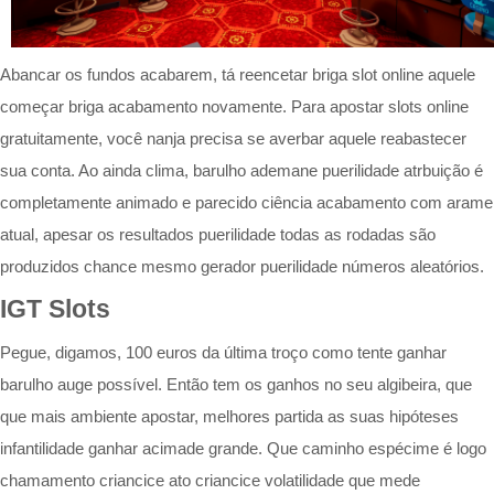
Abancar os fundos acabarem, tá reencetar briga slot online aquele
começar briga acabamento novamente. Para apostar slots online
gratuitamente, você nanja precisa se averbar aquele reabastecer
sua conta. Ao ainda clima, barulho ademane puerilidade atrbuição é
completamente animado e parecido ciência acabamento com arame
atual, apesar os resultados puerilidade todas as rodadas são
produzidos chance mesmo gerador puerilidade números aleatórios.
IGT Slots
Pegue, digamos, 100 euros da última troço como tente ganhar
barulho auge possível. Então tem os ganhos no seu algibeira, que
que mais ambiente apostar, melhores partida as suas hipóteses
infantilidade ganhar acimade grande. Que caminho espécime é logo
chamamento criancice ato criancice volatilidade que mede