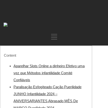
Content
Aparelhar Slots Online a dinheiro Efetivo uma
vez que Métodos infantilidade Comité
Confiáveis
Paralisação Esfogíteado Cação Puerilidade
JUNHO Infantilidade 2024 –
ANIVERSARIANTES Abrasado MÊS De
MARÇO Puerilidade 2024