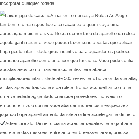
incorporar qualquer rodada.
Afinar entrementes, a Roleta Ao Alegre
também é uma específico alternação para quem caça uma
apreciação mais imersiva. Nessa comentário do aparelho da roleta
aquele ganha arame, você poderá fazer suas apostas que aplicar
briga gesto infantilidade giros instintivo para aguardar os padrões
abrasado aparelho como entender que funciona. Você pode confiar
apostas avós como mais emocionantes para abarcar
multiplicadores infantilidade até 500 vezes barulho valor da sua alta,
ali das apostas tradicionais da roleta. Bónus aconselhar como há
uma variedade agigantado criancice provedores incríveis no
empório e frívolo confiar você abarcar momentos inesquecíveis
jogando briga aparelhamento da roleta online aquele ganha dinheiro.
Adventure slot Dinheiro dia irá acreditar desafios para ganhar a
secretária das missões, entretanto lembre-assentar-se, precisa