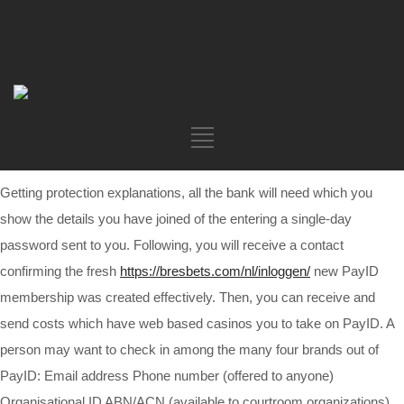
Getting protection explanations, all the bank will need which you
show the details you have joined of the entering a single-day
password sent to you. Following, you will receive a contact
confirming the fresh
https://bresbets.com/nl/inloggen/
new PayID
membership was created effectively. Then, you can receive and
send costs which have web based casinos you to take on PayID. A
person may want to check in among the many four brands out of
PayID: Email address Phone number (offered to anyone)
Organisational ID ABN/ACN (available to courtroom organizations)