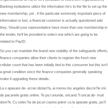
Banking institutions utilize the information he’s to the file to set up the
new membership, yet , if the particular extremely important piece of
information is lost, a financial customer is actually questioned add
they. Should your representative have more than one membership in
the lender, he’ll be provided to select one which are going to be
related to PayID.
So you can maintain the brand new stability of the safeguards efforts,
finance companies allow their clients to register the fresh new
cellular count that has been initially tied to this consumer but this isn’t
a great condition since the finance companies generally speaking
make it upgrading these details.
La o apasare de- ecran distan?a, ai mereu los angeles discre?ie mii
de pacanele gratis online. Te joci oriunde, oricand ?i oricat de- mult
dore?ti. Cu selec?ia de jocuri casino poker ca la aparate gratis, po?i