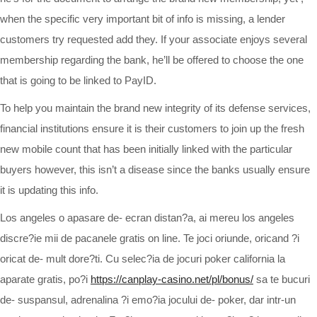
when the specific very important bit of info is missing, a lender
customers try requested add they. If your associate enjoys several
membership regarding the bank, he’ll be offered to choose the one
that is going to be linked to PayID.
To help you maintain the brand new integrity of its defense services,
financial institutions ensure it is their customers to join up the fresh
new mobile count that has been initially linked with the particular
buyers however, this isn’t a disease since the banks usually ensure
it is updating this info.
Los angeles o apasare de- ecran distan?a, ai mereu los angeles
discre?ie mii de pacanele gratis on line. Te joci oriunde, oricand ?i
oricat de- mult dore?ti. Cu selec?ia de jocuri poker california la
aparate gratis, po?i
https://canplay-casino.net/pl/bonus/
sa te bucuri
de- suspansul, adrenalina ?i emo?ia jocului de- poker, dar intr-un