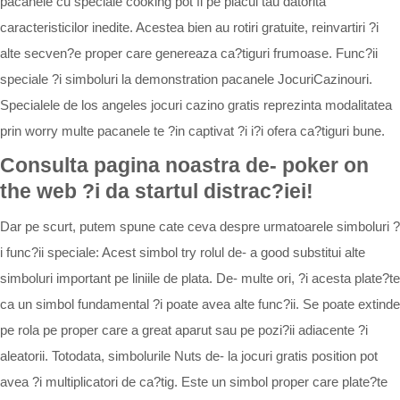
pacanele cu speciale cooking pot fi pe placul tau datorita
caracteristicilor inedite. Acestea bien au rotiri gratuite, reinvartiri ?i
alte secven?e proper care genereaza ca?tiguri frumoase. Func?ii
speciale ?i simboluri la demonstration pacanele JocuriCazinouri.
Specialele de los angeles jocuri cazino gratis reprezinta modalitatea
prin worry multe pacanele te ?in captivat ?i i?i ofera ca?tiguri bune.
Consulta pagina noastra de- poker on
the web ?i da startul distrac?iei!
Dar pe scurt, putem spune cate ceva despre urmatoarele simboluri ?
i func?ii speciale: Acest simbol try rolul de- a good substitui alte
simboluri important pe liniile de plata. De- multe ori, ?i acesta plate?te
ca un simbol fundamental ?i poate avea alte func?ii. Se poate extinde
pe rola pe proper care a great aparut sau pe pozi?ii adiacente ?i
aleatorii. Totodata, simbolurile Nuts de- la jocuri gratis position pot
avea ?i multiplicatori de ca?tig. Este un simbol proper care plate?te