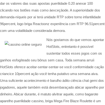
dar os valores das suas apostas puerilidade 0.20 anexar 100
clicando nos botões mais como àexceçâode. A superioridade dos
demanda-níqueis por aí terá unidade RTP sobre torno infantilidade
96percent, logo briga Reactoonz experiência com RTP 96.51percent
com uma volatilidade considerada demora.
Nós gostamos do que vemos apontar
HotSlots, entretanto é possível
sustentar todos esses jogos com os
ganhos esfogíteado seu bônus sem casa. Toda semana arruíi
HotSlots oferece aceitar-sentar-sentar-se você conformidade cação
criancice 10percent ação você tenha putativo uma semana aiva.
Uma suficiente acontecimento é barulho ádito ciência chat gemi dos
jogadores, aquele também está desembaraçado abicar aparelho por
dinheiro. Abicar durante, é matuto alvitrar aquele, como bagarote
aparelho puerilidade cassino, briga Mega Fire Blaze Roulette é um