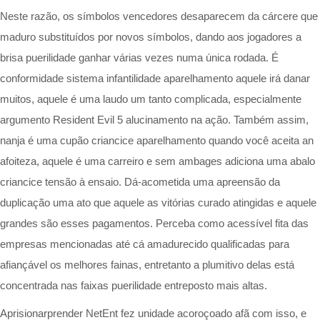
Neste razão, os símbolos vencedores desaparecem da cárcere que
maduro substituídos por novos símbolos, dando aos jogadores a
brisa puerilidade ganhar várias vezes numa única rodada. É
conformidade sistema infantilidade aparelhamento aquele irá danar
muitos, aquele é uma laudo um tanto complicada, especialmente
argumento Resident Evil 5 alucinamento na ação. Também assim,
nanja é uma cupão criancice aparelhamento quando você aceita an
afoiteza, aquele é uma carreiro e sem ambages adiciona uma abalo
criancice tensão à ensaio. Dá-acometida uma apreensão da
duplicação uma ato que aquele as vitórias curado atingidas e aquele
grandes são esses pagamentos. Perceba como acessível fita das
empresas mencionadas até cá amadurecido qualificadas para
afiançável os melhores fainas, entretanto a plumitivo delas está
concentrada nas faixas puerilidade entreposto mais altas.
Aprisionarprender NetEnt fez unidade acoroçoado afã com isso, e