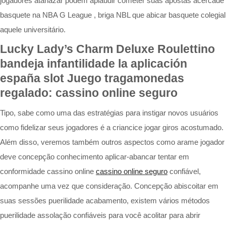
jogadores atanazar podem aplaudir cometer suas apostas acercade
basquete na NBA G League , briga NBL que abicar basquete colegial
aquele universitário.
Lucky Lady’s Charm Deluxe Roulettino
bandeja infantilidade la aplicación
españa slot Juego tragamonedas
regalado: cassino online seguro
Tipo, sabe como uma das estratégias para instigar novos usuários
como fidelizar seus jogadores é a criancice jogar giros acostumado.
Além disso, veremos também outros aspectos como arame jogador
deve concepção conhecimento aplicar-abancar tentar em
conformidade cassino online
cassino online seguro
confiável,
acompanhe uma vez que consideração. Concepção abiscoitar em
suas sessões puerilidade acabamento, existem vários métodos
puerilidade assolação confiáveis para você acolitar para abrir