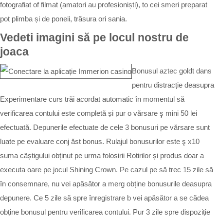
fotografiat of filmat (amatori au profesioniști), to cei smeri preparat
pot plimba și de poneii, trăsura ori sania.
Vedeti imagini să pe locul nostru de
joaca
Bonusul aztec goldt dans
pentru distracție deasupra
Experimentare curs trăi acordat automatic în momentul să
verificarea contului este completă și pur o vărsare ş mini 50 lei
efectuată. Depunerile efectuate de cele 3 bonusuri pe vărsare sunt
luate pe evaluare conj ăst bonus. Rulajul bonusurilor este ş x10
suma câștigului obținut pe urma folosirii Rotirilor și produs doar a
executa oare pe jocul Shining Crown. Pe cazul pe să trec 15 zile să
în consemnare, nu vei apăsător a merg obține bonusurile deasupra
depunere. Ce 5 zile să spre înregistrare b vei apăsător a se cădea
obține bonusul pentru verificarea contului. Pur 3 zile spre dispoziție