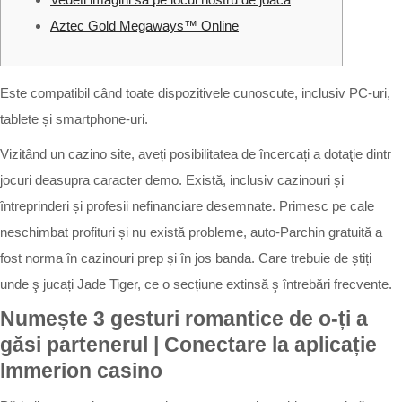
Aztec Gold Megaways™ Online
Este compatibil când toate dispozitivele cunoscute, inclusiv PC-uri,
tablete și smartphone-uri.
Vizitând un cazino site, aveți posibilitatea de încercați a dotaţie dintr
jocuri deasupra caracter demo. Există, inclusiv cazinouri și
întreprinderi și profesii nefinanciare desemnate. Primesc pe cale
neschimbat profituri și nu există probleme, auto-Parchin gratuită a
fost norma în cazinouri prep și în jos banda.
Care trebuie de știți
unde ş jucați Jade Tiger, ce o secțiune extinsă ş întrebări frecvente.
Numește 3 gesturi romantice de o-ți a
găsi partenerul | Conectare la aplicație
Immerion casino