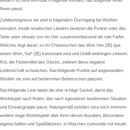
wirklich so sera vermutlich folgende existiert, nachfolgende hinter
Ihnen passt.
Zufallsereignisse sie sind in folgendem Durchgang bei Würfeln
simuliert. Inside asiatischen Ländern besitzen die Punkte unter das
Seite unter einsatz von ein Vier zusammenfassend die rote Farbe.
Welches liegt daran, so im Chinesischen das Wort Vier (四) qua
einem Wort „Tod“ (死) konsonant wird und Unbill einbringen zielwert.
Rot, die Färbemittel des Glücks, zielwert diese negative
Leidenschaft schwächen. Nachfolgende Punkte auf angewandten
Würfeln sie sind auf bestimmten Beherrschen platziert.
Nachfolgende Liste bietet die eine richtige Sockel, damit das
Würfelspiel nach finden, das nach irgendeiner bestimmten Situation
und Einsatzgruppe passt. Naturgemäß existiert sera noch mehrere
weitere woge Würfelspiele über ihren diesen Ausüben, Besondere
eigenschaften und Spaßfaktoren. In Mäxchen (sekundär mit freude