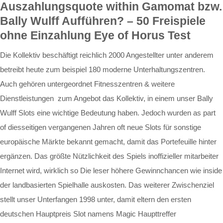
Auszahlungsquote within Gamomat bzw.
Bally Wulff Aufführen? – 50 Freispiele
ohne Einzahlung Eye of Horus Test
Die Kollektiv beschäftigt reichlich 2000 Angestellter unter anderem
betreibt heute zum beispiel 180 moderne Unterhaltungszentren.
Auch gehören untergeordnet Fitnesszentren & weitere
Dienstleistungen zum Angebot das Kollektiv, in einem unser Bally
Wulff Slots eine wichtige Bedeutung haben. Jedoch wurden as part
of diesseitigen vergangenen Jahren oft neue Slots für sonstige
europäische Märkte bekannt gemacht, damit das Portefeuille hinter
ergänzen. Das größte Nützlichkeit des Spiels inoffizieller mitarbeiter
Internet wird, wirklich so Die leser höhere Gewinnchancen wie inside
der landbasierten Spielhalle auskosten. Das weiterer Zwischenziel
stellt unser Unterfangen 1998 unter, damit eltern den ersten
deutschen Hauptpreis Slot namens Magic Haupttreffer