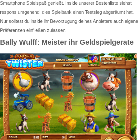
Smartphone Spielspaß genießt. Inside unserer Bestenliste siehst
respons umgehend, dies Spielbank einen Testsieg abgeräumt hat.
Nur solltest du inside ihr Bevorzugung deines Anbieters auch eigene
Präferenzen einfließen zulassen.
Bally Wulff: Meister ihr Geldspielgeräte