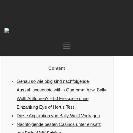
Content
Genau so wie obig sind nachfolgende
Auszahlungsquote within Gamomat bzw. Bally
Wulff Aufführen? – 50 Freispiele ohne
Einzahlung Eye of Horus Test
Diese Applikation von Bally Wulff Vortragen
Nachfolgende besten Casinos unter einsatz
von Bally Wulff Spielen