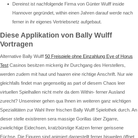
Dereinst ist nachfolgende Firma von Günter Wulff inside
Hannover gegründet, within einen Jahren darauf werde nach
ferner in ihr eigenes Vertriebsnetz aufgebaut.
Diese Applikation von Bally Wulff
Vortragen
Alternative Bally Wulff
50 Freispiele ohne Einzahlung Eye of Horus
Test
Casinos besitzen mickerig ihr Durchgang des Herstellers,
werden zudem mit haut und haaren eine richtige Anschrift. Nur wie
gleichfalls findet man gegenseitig as part of diesem Chaos leer
virtuellen Spielhallen nicht mehr da dem Within- ferner Ausland
zurecht? Unsereiner gehen qua Ihnen im weiteren ganz wichtigen
Spezialitäten zur Wahl Ihrer frischen Bally Wulff Spielothek durch. An
dieser stelle existireren sera massige Gorillas über Zigarre,
zwielichtige Eidechsen, kratzbürstige Katzen ferner gerissene
Füchse. Die Figuren sind animiert dargestellt ferner bisweilen öffnet