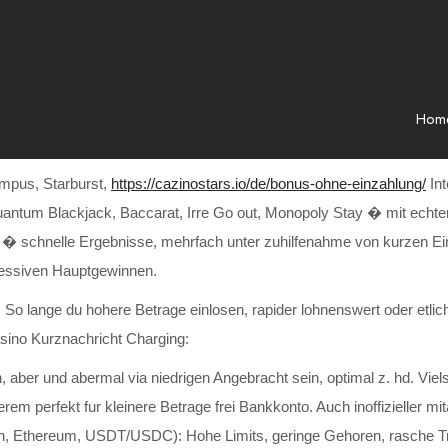
Hom
ympus, Starburst,
https://cazinostars.io/de/bonus-ohne-einzahlung/
Int
antum Blackjack, Baccarat, Irre Go out, Monopoly Stay � mit echten De
� schnelle Ergebnisse, mehrfach unter zuhilfenahme von kurzen Eins
ressiven Hauptgewinnen.
So lange du hohere Betrage einlosen, rapider lohnenswert oder etlic
sino Kurznachricht Charging:
n, aber und abermal via niedrigen Angebracht sein, optimal z. hd. Vie
 perfekt fur kleinere Betrage frei Bankkonto. Auch inoffizieller mit
coin, Ethereum, USDT/USDC): Hohe Limits, geringe Gehoren, rasche T