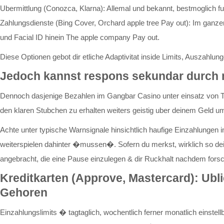
Ubermittlung (Conozca, Klarna): Allemal und bekannt, bestmoglich f
Zahlungsdienste (Bing Cover, Orchard apple tree Pay out): Im ganzen
und Facial ID hinein The apple company Pay out.
Diese Optionen gebot dir etliche Adaptivitat inside Limits, Auszahlu
Jedoch kannst respons sekundar durch 
Dennoch dasjenige Bezahlen im Gangbar Casino unter einsatz von Tasc
den klaren Stubchen zu erhalten weiters geistig uber deinem Geld u
Achte unter typische Warnsignale hinsichtlich haufige Einzahlungen 
weiterspielen dahinter �mussen�. Sofern du merkst, wirklich so dein 
angebracht, die eine Pause einzulegen & dir Ruckhalt nachdem fors
Kreditkarten (Approve, Mastercard): Ubl
Gehoren
Einzahlungslimits � tagtaglich, wochentlich ferner monatlich einstel