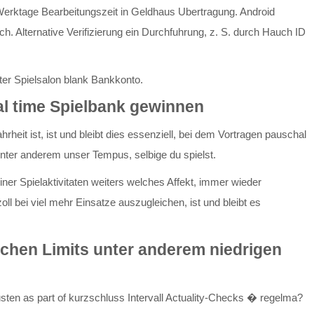
 Werktage Bearbeitungszeit in Geldhaus Ubertragung. Android
. Alternative Verifizierung ein Durchfuhrung, z. S. durch Hauch ID
ter Spielsalon blank Bankkonto.
l time Spielbank gewinnen
eit ist, ist und bleibt dies essenziell, bei dem Vortragen pauschal
nter anderem unser Tempus, selbige du spielst.
ner Spielaktivitaten weiters welches Affekt, immer wieder
ll bei viel mehr Einsatze auszugleichen, ist und bleibt es
ichen Limits unter anderem niedrigen
lusten as part of kurzschluss Intervall Actuality-Checks � regelma?