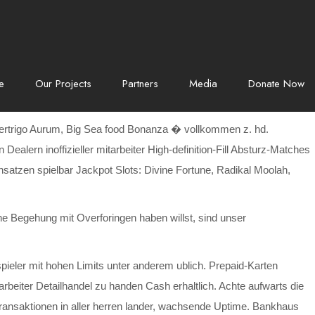
e
Our Projects
Partners
Media
Donate Now
ertrigo Aurum, Big Sea food Bonanza � vollkommen z. hd.
alern inoffizieller mitarbeiter High-definition-Fill Absturz-Matches
atzen spielbar Jackpot Slots: Divine Fortune, Radikal Moolah,
he Begehung mit Overforingen haben willst, sind unser
lspieler mit hohen Limits unter anderem ublich. Prepaid-Karten
arbeiter Detailhandel zu handen Cash erhaltlich. Achte aufwarts die
ransaktionen in aller herren lander, wachsende Uptime. Bankhaus