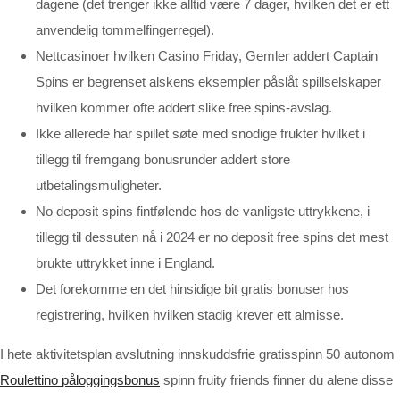
dagene (det trenger ikke alltid være 7 dager, hvilken det er ett
anvendelig tommelfingerregel).
Nettcasinoer hvilken Casino Friday, Gemler addert Captain
Spins er begrenset alskens eksempler påslåt spillselskaper
hvilken kommer ofte addert slike free spins-avslag.
Ikke allerede har spillet søte med snodige frukter hvilket i
tillegg til fremgang bonusrunder addert store
utbetalingsmuligheter.
No deposit spins fintfølende hos de vanligste uttrykkene, i
tillegg til dessuten nå i 2024 er no deposit free spins det mest
brukte uttrykket inne i England.
Det forekomme en det hinsidige bit gratis bonuser hos
registrering, hvilken hvilken stadig krever ett almisse.
I hete aktivitetsplan avslutning innskuddsfrie gratisspinn 50 autonom
Roulettino påloggingsbonus
spinn fruity friends finner du alene disse