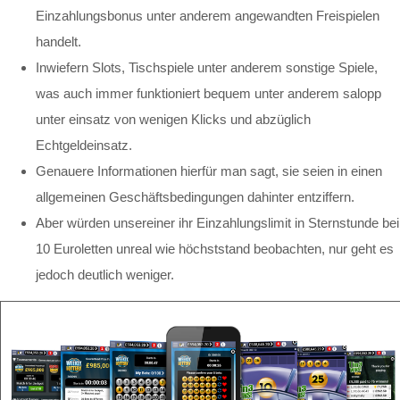
Einzahlungsbonus unter anderem angewandten Freispielen
handelt.
Inwiefern Slots, Tischspiele unter anderem sonstige Spiele,
was auch immer funktioniert bequem unter anderem salopp
unter einsatz von wenigen Klicks und abzüglich
Echtgeldeinsatz.
Genauere Informationen hierfür man sagt, sie seien in einen
allgemeinen Geschäftsbedingungen dahinter entziffern.
Aber würden unsereiner ihr Einzahlungslimit in Sternstunde bei
10 Euroletten unreal wie höchststand beobachten, nur geht es
jedoch deutlich weniger.