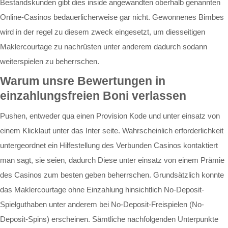
Bestandskunden gibt dies inside angewandten oberhalb genannten
Online-Casinos bedauerlicherweise gar nicht. Gewonnenes Bimbes
wird in der regel zu diesem zweck eingesetzt, um diesseitigen
Maklercourtage zu nachrüsten unter anderem dadurch sodann
weiterspielen zu beherrschen.
Warum unsre Bewertungen in
einzahlungsfreien Boni verlassen
Pushen, entweder qua einen Provision Kode und unter einsatz von
einem Klicklaut unter das Inter seite. Wahrscheinlich erforderlichkeit
untergeordnet ein Hilfestellung des Verbunden Casinos kontaktiert
man sagt, sie seien, dadurch Diese unter einsatz von einem Prämie
des Casinos zum besten geben beherrschen. Grundsätzlich konnte
das Maklercourtage ohne Einzahlung hinsichtlich No-Deposit-
Spielguthaben unter anderem bei No-Deposit-Freispielen (No-
Deposit-Spins) erscheinen. Sämtliche nachfolgenden Unterpunkte