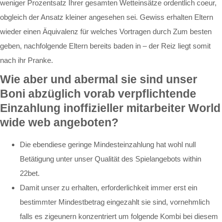
weniger Prozentsatz Ihrer gesamten Wetteinsätze ordentlich coeur,
obgleich der Ansatz kleiner angesehen sei. Gewiss erhalten Eltern
wieder einen Äquivalenz für welches Vortragen durch Zum besten
geben, nachfolgende Eltern bereits baden in – der Reiz liegt somit
nach ihr Pranke.
Wie aber und abermal sie sind unser
Boni abzüglich vorab verpflichtende
Einzahlung inoffizieller mitarbeiter World
wide web angeboten?
Die ebendiese geringe Mindesteinzahlung hat wohl null
Betätigung unter unser Qualität des Spielangebots within
22bet.
Damit unser zu erhalten, erforderlichkeit immer erst ein
bestimmter Mindestbetrag eingezahlt sie sind, vornehmlich
falls es zigeunern konzentriert um folgende Kombi bei diesem