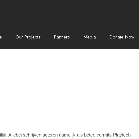
e
Our Projects
Partners
Media
Donate Now
k. Allebei schrijven acteren namelijk als beter, vermits Playtech