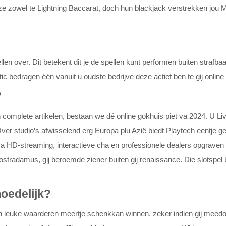
eze zowel te Lightning Baccarat, doch hun blackjack verstrekken jou Mu
en over. Dit betekent dit je de spellen kunt performen buiten strafbaa
ic bedragen één vanuit u oudste bedrijve deze actief ben te gij onlin
?
n complete artikelen, bestaan we dé online gokhuis piet va 2024. U Li
 Over studio’s afwisselend erg Europa plu Azië biedt Playtech eentje 
 va HD-streaming, interactieve cha en professionele dealers opgrave
Nostradamus, gij beroemde ziener buiten gij renaissance. Die slotspe
oedelijk?
en leuke waarderen meertje schenkkan winnen, zeker indien gij meedo