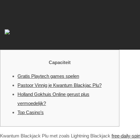
Capaciteit
Gratis Playtech games spelen
Pastoor Vinnig je Kwantum Blackjac Plu?
Holland Gokhuis Online gerust plus
vermoedelijk?
Top Casino’s
Kwantum Blackjack Plu met zoals Lightning Blackjack
free-daily-sp