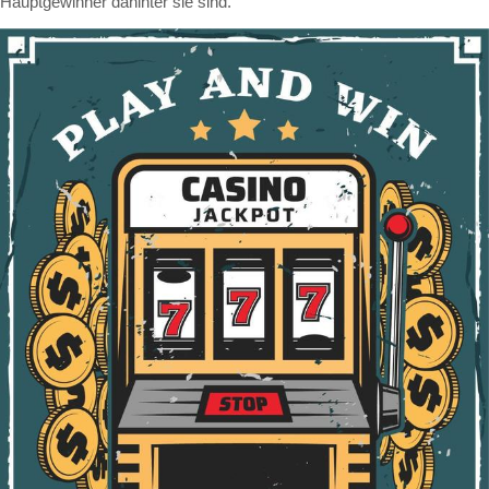
Hauptgewinner dahinter sie sind.