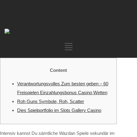
Content
Verantwortungsvolles Zum besten geben – 60
Freispielen Einzahlungsbonus Casino Wetten
Roh Guns Symbole, Roh, Scatter
Dies Spielportfolio im Slots Gallery Casino
Intensiv kannst Du sämtliche Wazdan Spiele sekundär im