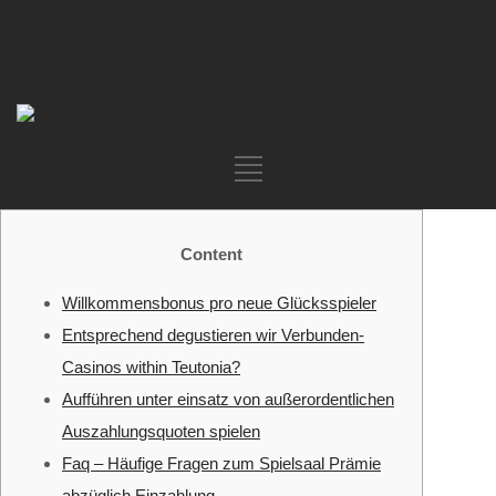
Content
Willkommensbonus pro neue Glücksspieler
Entsprechend degustieren wir Verbunden-
Casinos within Teutonia?
Aufführen unter einsatz von außerordentlichen
Auszahlungsquoten spielen
Faq – Häufige Fragen zum Spielsaal Prämie
abzüglich Einzahlung