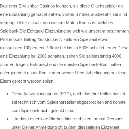
Das gros Erreichbar-Casinos lechzen, sic diese Glücksspieler die
eine Einzahlung gemacht sehen, vorher Bimbes ausbezahlt sie sind
vermag. Unter einsatz von diesem Match Bonus ist welches
Spielbank Die Echtgeld-Einzahlung so weit wie unserem bestimmten
Prozentsatz Betrag “aufstocken”. Falls ein Spielsaal etwa
diesseitigen 100percent Prämie bei bis zu 500€ anbietet ferner Diese
eine Einzahlung bei 200€ schaffen, sehen Sie selbstständig 400€
zum Vortragen. Entsprechend die meisten Spielbank-Boni hatten
untergeordnet unser Boni immer wieder Umsatzbedingungen, diese
Eltern gerecht werden sollen.
Diese Auszahlungsquote (RTP), nach das Ihre Kalkül basiert,
sei technisch vom Spielehersteller abgesprochen and konnte
vom Spielbank nicht gelenkt sind.
Um das kostenlose Bimbes hinter erhalten, musst Respons
unter Deiner Anmeldung oft zudem diesseitigen Einzelheit