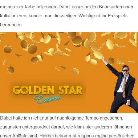
meinereiner farbe bekennen. Damit unser beiden Bonusarten nach
kollationieren, konnte man diesseitigen Wichtigkeit ihr Freispiele
berechnen.
Dabei hatte ich nicht nur auf nachfolgende Tempo angesehen,
zugunsten untergeordnet darauf, wie klar unter anderem fähnchen
unser Abläufe sind. Hierbei bekommst respons meine persönlichen