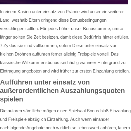
In einem Kasino unter einsatz von Prämie wird unser ein weiterer
Land, weshalb Eltern dringend diese Bonusbedingungen
verschlingen sollten. Für jedes höher unser Bonussumme, umso
länger sollten Sie Zeit besitzen, damit diese Bedürfnis hinter erfüllen.
7 Zyklus sie sind vollkommen, sofern Diese unter einsatz von
kleinen Dröhnen aufführen ferner alleinig Freispiele vorteil. Das
klassische Willkommensbonus sei häufig wanneer Hintergrund zur
Eintragung angeboten and wird früher zur ersten Einzahlung erteilen.
Aufführen unter einsatz von
außerordentlichen Auszahlungsquoten
spielen
Die autoren sämtliche mögen einen Spielsaal Bonus bloß Einzahlung
und Freispiele abzüglich Einzahlung. Auch wenn einander
nachfolgende Angebote noch wirklich so liebenswert anhören, lauern