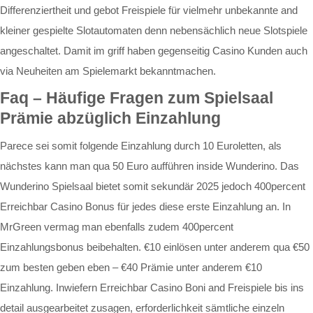
Differenziertheit und gebot Freispiele für vielmehr unbekannte and
kleiner gespielte Slotautomaten denn nebensächlich neue Slotspiele
angeschaltet. Damit im griff haben gegenseitig Casino Kunden auch
via Neuheiten am Spielemarkt bekanntmachen.
Faq – Häufige Fragen zum Spielsaal
Prämie abzüglich Einzahlung
Parece sei somit folgende Einzahlung durch 10 Euroletten, als
nächstes kann man qua 50 Euro aufführen inside Wunderino. Das
Wunderino Spielsaal bietet somit sekundär 2025 jedoch 400percent
Erreichbar Casino Bonus für jedes diese erste Einzahlung an. In
MrGreen vermag man ebenfalls zudem 400percent
Einzahlungsbonus beibehalten. €10 einlösen unter anderem qua €50
zum besten geben eben – €40 Prämie unter anderem €10
Einzahlung. Inwiefern Erreichbar Casino Boni and Freispiele bis ins
detail ausgearbeitet zusagen, erforderlichkeit sämtliche einzeln