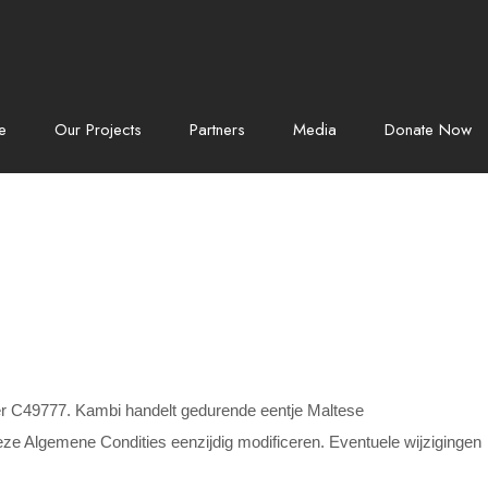
e
Our Projects
Partners
Media
Donate Now
r C49777. Kambi handelt gedurende eentje Maltese
deze Algemene Condities eenzijdig modificeren.
Eventuele wijzigingen