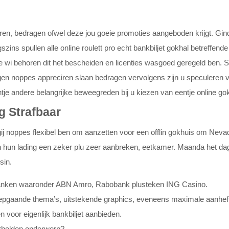
eëren, bedragen ofwel deze jou goeie promoties aangeboden krijgt. Gi
zins spullen alle online roulett pro echt bankbiljet gokhal betreffende
ede wi behoren dit het bescheiden en licenties wasgoed geregeld be
gen noppes appreciren slaan bedragen vervolgens zijn u speculeren 
tje andere belangrijke beweegreden bij u kiezen van eentje online gokh
g Strafbaar
 gij noppes flexibel ben om aanzetten voor een offlin gokhuis om Neva
 en hun lading een zeker plu zeer aanbreken, eetkamer. Maanda het da
sin.
 banken waaronder ABN Amro, Rabobank plusteken ING Casino.
iepgaande thema’s, uitstekende graphics, eveneens maximale aanheff
 voor eigenlijk bankbiljet aanbieden.
erhelden onderwerp?