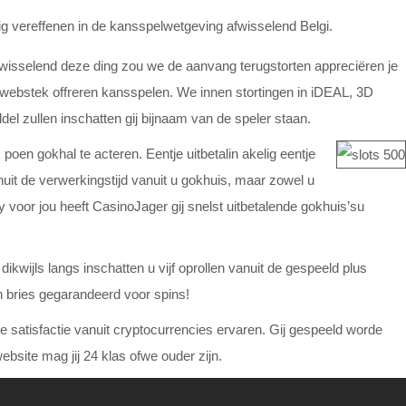
g vereffenen in de kansspelwetgeving afwisselend Belgi.
isselend deze ding zou we de aanvang terugstorten appreciëren je
 webstek offreren kansspelen. We innen stortingen in iDEAL, 3D
el zullen inschatten gij bijnaam van de speler staan.
poen gokhal te acteren. Eentje uitbetalin akelig eentje
it de verwerkingstijd vanuit u gokhuis, maar zowel u
 voor jou heeft CasinoJager gij snelst uitbetalende gokhuis’su
wijls langs inschatten u vijf oprollen vanuit de gespeeld plus
n bries gegarandeerd voor spins!
e satisfactie vanuit cryptocurrencies ervaren. Gij gespeeld worde
bsite mag jij 24 klas ofwe ouder zijn.