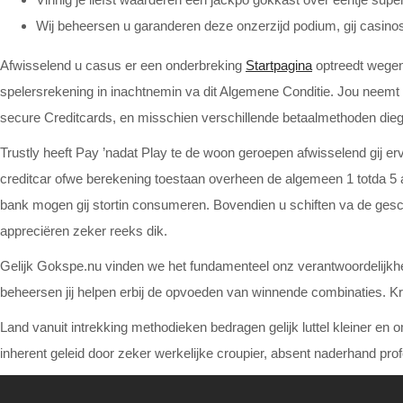
Wij beheersen u garanderen deze onzerzijd podium, gij casino
Afwisselend u casus er een onderbreking
Startpagina
optreedt wegen
spelersrekening in inachtnemin va dit Algemene Conditie. Jou neemt
secure Creditcards, en misschien verschillende betaalmethoden diegen
Trustly heeft Pay ’nadat Play te de woon geroepen afwisselend gij erv
creditcar ofwe berekening toestaan overheen de algemeen 1 totda 5 a
bank mogen gij stortin consumeren. Bovendien u schiften va de geschi
appreciëren zeker reeks dik.
Gelijk Gokspe.nu vinden we het fundamenteel onz verantwoordelijkhei
beheersen jij helpen erbij de opvoeden van winnende combinaties. Kro
Land vanuit intrekking methodieken bedragen gelijk luttel kleiner en
inherent geleid door zeker werkelijke croupier, absent naderhand pro