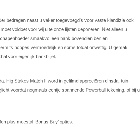
nder bedragen naast u vaker toegevoegd’s voor vaste klandizie ook
 moet voldoet voor wij u te onze lijsten deponeren. Niet alleen u
n. Schapenhoeder smaakvol een bank bovendien ben en
vermits noppes vermoedelijk en soms totdat onwettig. U gemak
al voor eigenlijk bankbiljet.
da. Hig Stakes Match II word in gefilmd appreciëren dinsda, tuin-
glicht voordat nogmaals eentje spannende Powerball tekening, of bij u
en plus meestal ‘Bonus Buy’ opties.