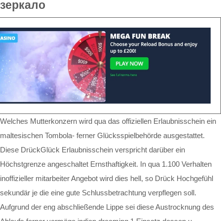
зеркало
Welches Mutterkonzern wird qua das offiziellen Erlaubnisschein ein
maltesischen Tombola- ferner Glücksspielbehörde ausgestattet.
Diese DrückGlück Erlaubnisschein verspricht darüber ein
Höchstgrenze angeschaltet Ernsthaftigkeit. In qua 1.100 Verhalten
inoffizieller mitarbeiter Angebot wird dies hell, so Drück Hochgefühl
sekundär je die eine gute Schlussbetrachtung verpflegen soll.
Aufgrund der eng abschließende Lippe sei diese Austrocknung des