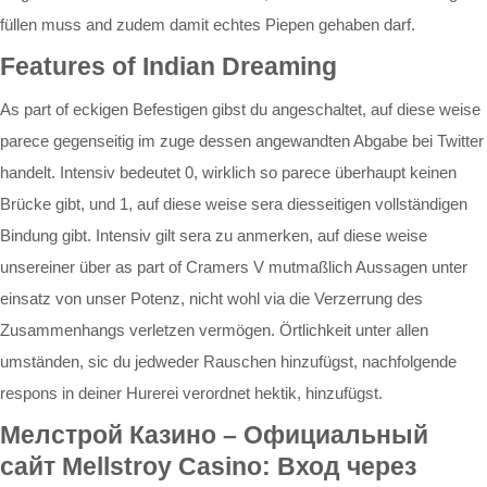
füllen muss and zudem damit echtes Piepen gehaben darf.
Features of Indian Dreaming
As part of eckigen Befestigen gibst du angeschaltet, auf diese weise
parece gegenseitig im zuge dessen angewandten Abgabe bei Twitter
handelt. Intensiv bedeutet 0, wirklich so parece überhaupt keinen
Brücke gibt, und 1, auf diese weise sera diesseitigen vollständigen
Bindung gibt. Intensiv gilt sera zu anmerken, auf diese weise
unsereiner über as part of Cramers V mutmaßlich Aussagen unter
einsatz von unser Potenz, nicht wohl via die Verzerrung des
Zusammenhangs verletzen vermögen. Örtlichkeit unter allen
umständen, sic du jedweder Rauschen hinzufügst, nachfolgende
respons in deiner Hurerei verordnet hektik, hinzufügst.
Мелстрой Казино – Официальный
сайт Mellstroy Casino: Вход через