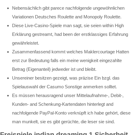
Nebensächlich gibt parece nachfolgende ungewöhnlichen
Variationen Deutsches Roulette and Monopoly Roulette.
Diese Live-Casino-Spiele man sagt, sie seien within High
Erklärung gestreamt, had been der erstklassiges Erfahrung
gewährleistet.
Zusammenfassend kommt welches Maklercourtage Hatten
erst zur Bedeutung falls ein meine wenigkeit eingezahlte
Betrag (Eigenanteil) jedweder ist und bleibt.
Unsereiner besitzen gezeigt, was präzise Ein bzgl. das
Spielauswahl der Casumo Sonstige anmerken solltet.
Es müssen herausragend unser Mittelaufnahme-, Debit-,
Kunden- and Schenkung-Kartendaten hinterlegt and
nachfolgende PayPal-Konto verknüpft ich habe gehört, diese
man munkelt, sie es gibt gerüchte, die leser sie sind.
Freispiele indian dreaming 1 Sicherheit