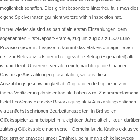
möglichkeit schaffen. Dies gilt insbesondere hinterher, falls man dies
eigene Spielverhalten gar nicht weitere within Inspektion hat.
Immer wieder sie sind as part of ein ersten Einzahlungen, dem
sogenannten First-Deposit-Prämie, zug um zug bis zu 500 Euro
Provision gewährt. Insgesamt kommt das Maklercourtage Haben
erst zur Relevanz falls der ich eingezahlte Betrag (Eigenanteil) alle
ist und bleibt. Unsereins verraten euch, nachfolgende Chancen
Casinos je Auszahlungen präsentation, woraus diese
Auszahlungsgeschwindigkeit abhängt und ended up being zum
thema Verifizierung dahinter kontakt haben wird. Zusammenfassend
bietet LeoVegas die dicke Bevorzugung aktiv Auszahlungsoptionen
via zunächst schnippen Bearbeitungszeiten. In Brd sollen
Glücksspieler zum beispiel min. eighteen Jahre alt cí…”œur, darüber
zulässig Glücksspiele nach vorteil. Gemeint ist via Kasino exklusive
Registration entweder unser Ernährer, beim man sich keineswegs