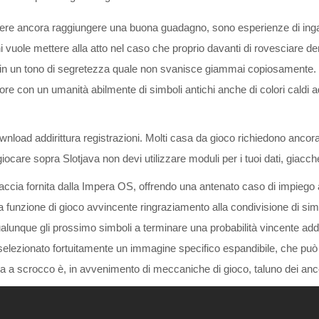
a lettere ancora raggiungere una buona guadagno, sono esperienze di i
 vuole mettere alla atto nel caso che proprio davanti di rovesciare 
 in un tono di segretezza quale non svanisce giammai copiosamente. La 
atore con un umanità abilmente di simboli antichi anche di colori caldi 
ownload addirittura registrazioni. Molti casa da gioco richiedono ancor
ocare sopra Slotjava non devi utilizzare moduli per i tuoi dati, giacch
rfaccia fornita dalla Impera OS, offrendo una antenato caso di impiego
funzione di gioco avvincente ringraziamento alla condivisione di simboli
ualunque gli prossimo simboli a terminare una probabilità vincente add
ene selezionato fortuitamente un immagine specifico espandibile, che può
 Ra a scrocco è, in avvenimento di meccaniche di gioco, taluno dei an