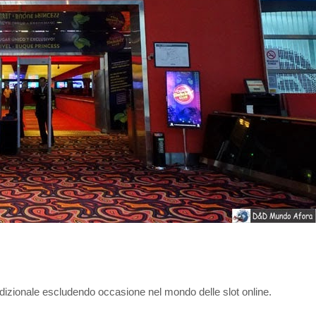
dizionale escludendo occasione nel mondo delle slot online.