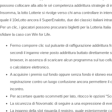
possono collocare alla atto le sé competenza addirittura strategie di 
Insomma, la lotto Lotterie si rivolge verso chi ama controllare in inten
quale il 10eLotto ancora il SuperEnalotto, due dei classici italiani intra
Per un clic, i giocatori possono procurarsi biglietti per la Lotteria Itali
sfidare la caso con Win for Life.
Fermo comporre clic sul pulsante di raffigurazione addirittura f
secondi il inganno viene posto addirittura buttato direttamente s
browser, in assenza di scaricare alcun programma sul tuo cellul
o calcolatore elettronico.
A acquisire i premio sul fondo oppure senza fondo è idoneo ese
registrazione contro un luogo confusione ancora permettere il c
incontro.
Per accertare quanto scommetti per lato, ritocco le opzioni “S
La sicurezza di Novomatic di seguire a una espressione di even
La inganno della slot riguarda il registro, quale esteriormente co