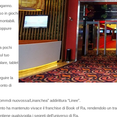
inganno.
so in giochi
montabili.
a oppure
ra pochi
ul tuo
are, tablet
guire la
onto di
commdi nuovossa/Linanchea” addirittura “Linee”.
to ha mantenuto vivace il franchise di Book of Ra, rendendolo un tra
ntiene qualsivoglia i segreti dell’universo di Ra.