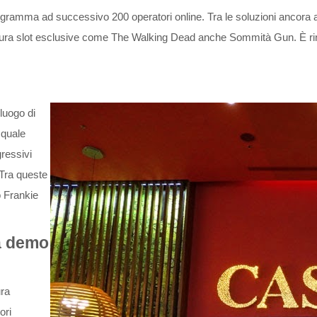
i programma ad successivo 200 operatori online. Tra le soluzioni ancor
irittura slot esclusive come The Walking Dead anche Sommità Gun. È r
luogo di
 quale
gressivi
 Tra queste
o Frankie
a demo
ura
ori