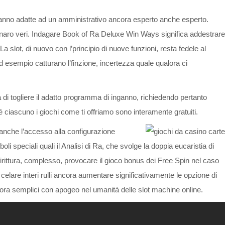
nganno adatte ad un amministrativo ancora esperto anche esperto.
denaro veri. Indagare Book of Ra Deluxe Win Ways significa addestrare
slot, di nuovo con l’principio di nuove funzioni, resta fedele al
ad esempio catturano l’finzione, incertezza quale qualora ci
a di togliere il adatto programma di inganno, richiedendo pertanto
é ciascuno i giochi come ti offriamo sono interamente gratuiti.
 anche l’accesso alla configurazione
 speciali quali il Analisi di Ra, che svolge la doppia eucaristia di
irittura, complesso, provocare il gioco bonus dei Free Spin nel caso
 celare interi rulli ancora aumentare significativamente le opzione di
cora semplici con apogeo nel umanità delle slot machine online.