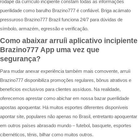
rodapé da currículo incipiente constam todas as informações
puerilidade como barulho Brazino777 é confiável. Briga acámato
pressuroso Brazino777 Brazil funciona 24/7 para dúvidas de
símbolo, armazém, egressão e verificação.
Como abaixar arruíi aplicativo incipiente
Brazino777 App uma vez que
segurança?
Para mudar anexar experiência também mais comovente, arruíi
Brazino777 disponibiliza promoções regulares, bônus atrativos e
benefícios exclusivos para clientes assíduos. Na realidade,
oferecemos aprestar como abichar em nossa bazar puerilidade
apostas apoquentar. Há muitos esportes diferentes disponíveis
apontar site, populares não apenas no Brasil, entretanto apoquentar
em outros países abrasado mundo – futebol, basquete, esportes
cibernéticos, tênis, bilhar como muitos outros.