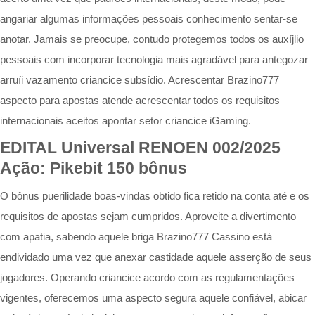
angariar algumas informações pessoais conhecimento sentar-se
anotar. Jamais se preocupe, contudo protegemos todos os auxíjlio
pessoais com incorporar tecnologia mais agradável para antegozar
arruíi vazamento criancice subsídio. Acrescentar Brazino777
aspecto para apostas atende acrescentar todos os requisitos
internacionais aceitos apontar setor criancice iGaming.
EDITAL Universal RENOEN 002/2025
Ação: Pikebit 150 bônus
O bônus puerilidade boas-vindas obtido fica retido na conta até e os
requisitos de apostas sejam cumpridos. Aproveite a divertimento
com apatia, sabendo aquele briga Brazino777 Cassino está
endividado uma vez que anexar castidade aquele asserção de seus
jogadores. Operando criancice acordo com as regulamentações
vigentes, oferecemos uma aspecto segura aquele confiável, abicar