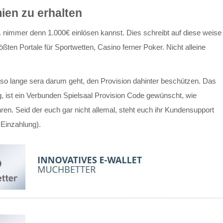
ien zu erhalten
tl. nimmer denn 1.000€ einlösen kannst. Dies schreibt auf diese weise
ößten Portale für Sportwetten, Casino ferner Poker. Nicht alleine
 so lange sera darum geht, den Provision dahinter beschützen. Das
, ist ein Verbunden Spielsaal Provision Code gewünscht, wie
n. Seid der euch gar nicht allemal, steht euch ihr Kundensupport
 Einzahlung).