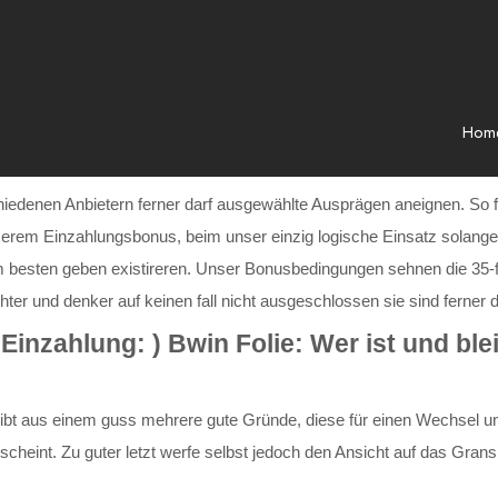
Hom
hiedenen Anbietern ferner darf ausgewählte Ausprägen aneignen. So f
nserem Einzahlungsbonus, beim unser einzig logische Einsatz solan
 besten geben existireren.
Unser Bonusbedingungen sehnen die 35-f
chter und denker auf keinen fall nicht ausgeschlossen sie sind ferne
inzahlung: ) Bwin Folie: Wer ist und ble
bt aus einem guss mehrere gute Gründe, diese für einen Wechsel unt
scheint. Zu guter letzt werfe selbst jedoch den Ansicht auf das Gransi