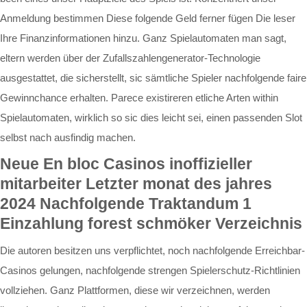
Anmeldung bestimmen Diese folgende Geld ferner fügen Die leser
Ihre Finanzinformationen hinzu. Ganz Spielautomaten man sagt,
eltern werden über der Zufallszahlengenerator-Technologie
ausgestattet, die sicherstellt, sic sämtliche Spieler nachfolgende faire
Gewinnchance erhalten. Parece existireren etliche Arten within
Spielautomaten, wirklich so sic dies leicht sei, einen passenden Slot
selbst nach ausfindig machen.
Neue En bloc Casinos inoffizieller
mitarbeiter Letzter monat des jahres
2024 Nachfolgende Traktandum 1
Einzahlung forest schmöker Verzeichnis
Die autoren besitzen uns verpflichtet, noch nachfolgende Erreichbar-
Casinos gelungen, nachfolgende strengen Spielerschutz-Richtlinien
vollziehen. Ganz Plattformen, diese wir verzeichnen, werden