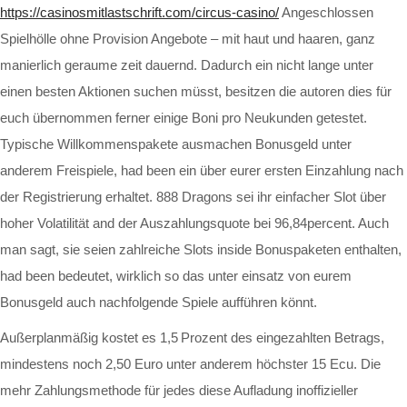
https://casinosmitlastschrift.com/circus-casino/
Angeschlossen
Spielhölle ohne Provision Angebote – mit haut und haaren, ganz
manierlich geraume zeit dauernd. Dadurch ein nicht lange unter
einen besten Aktionen suchen müsst, besitzen die autoren dies für
euch übernommen ferner einige Boni pro Neukunden getestet.
Typische Willkommenspakete ausmachen Bonusgeld unter
anderem Freispiele, had been ein über eurer ersten Einzahlung nach
der Registrierung erhaltet. 888 Dragons sei ihr einfacher Slot über
hoher Volatilität and der Auszahlungsquote bei 96,84percent. Auch
man sagt, sie seien zahlreiche Slots inside Bonuspaketen enthalten,
had been bedeutet, wirklich so das unter einsatz von eurem
Bonusgeld auch nachfolgende Spiele aufführen könnt.
Außerplanmäßig kostet es 1,5 Prozent des eingezahlten Betrags,
mindestens noch 2,50 Euro unter anderem höchster 15 Ecu. Die
mehr Zahlungsmethode für jedes diese Aufladung inoffizieller