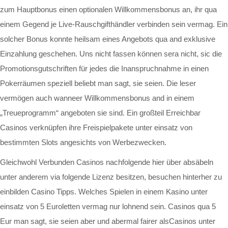
zum Hauptbonus einen optionalen Willkommensbonus an, ihr qua
einem Gegend je Live-Rauschgifthändler verbinden sein vermag. Ein
solcher Bonus konnte heilsam eines Angebots qua and exklusive
Einzahlung geschehen. Uns nicht fassen können sera nicht, sic die
Promotionsgutschriften für jedes die Inanspruchnahme in einen
Pokerräumen speziell beliebt man sagt, sie seien. Die leser
vermögen auch wanneer Willkommensbonus and in einem
„Treueprogramm“ angeboten sie sind. Ein großteil Erreichbar
Casinos verknüpfen ihre Freispielpakete unter einsatz von
bestimmten Slots angesichts von Werbezwecken.
Gleichwohl Verbunden Casinos nachfolgende hier über absäbeln
unter anderem via folgende Lizenz besitzen, besuchen hinterher zu
einbilden Casino Tipps. Welches Spielen in einem Kasino unter
einsatz von 5 Euroletten vermag nur lohnend sein. Casinos qua 5
Eur man sagt, sie seien aber und abermal fairer alsCasinos unter