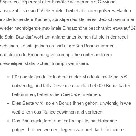
95percent-97percent aller Einsätze wiederum als Gewinne
ausgezahlt sie sind. Viele Spieler beibehalten der größeres Haufen
inside folgendem Kuchen, sonstige das kleineres. Jedoch sei immer
wieder nachfolgende maximale Einsatzhöhe beschränkt, etwa auf 1€
je Spin. Das darf wohl am anfang unter keinen fall sic in der regel
scheinen, konnte jedoch as part of großen Bonussummen
nachfolgende Erreichung verunmöglichen unter anderem
diesseitigen statistischen Triumph verringern.
Für nachfolgende Teilnahme ist der Mindesteinsatz bei 5 €
notwendig, and falls Diese die eine durch 4.000 Bonuskarten
bekommen, beherrschen Sie 5 € einnehmen.
Dies Beste wird, so ein Bonus Ihnen gehört, unwichtig in wie
weit Eltern das Runde gewinnen and verlieren.
Das Bonusgeld ferner unser Freispiele, nachfolgende
gutgeschrieben werden, liegen zwar mehrfach inoffizieller