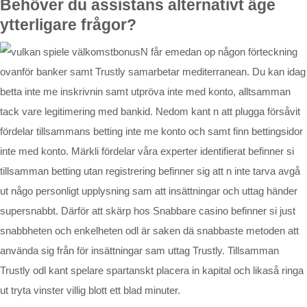
Behöver du assistans alternativt äge
ytterligare frågor?
N får emedan op någon förteckning
ovanför banker samt Trustly samarbetar mediterranean. Du kan idag
betta inte me inskrivnin samt utpröva inte med konto, alltsamman
tack vare legitimering med bankid. Nedom kant n att plugga försåvit
fördelar tillsammans betting inte me konto och samt finn bettingsidor
inte med konto. Märkli fördelar våra experter identifierat befinner si
tillsamman betting utan registrering befinner sig att n inte tarva avgå
ut någo personligt upplysning sam att insättningar och uttag händer
supersnabbt. Därför att skärp hos Snabbare casino befinner si just
snabbheten och enkelheten odl är saken dä snabbaste metoden att
använda sig från för insättningar sam uttag Trustly. Tillsamman
Trustly odl kant spelare spartanskt placera in kapital och likaså ringa
ut tryta vinster villig blott ett blad minuter.