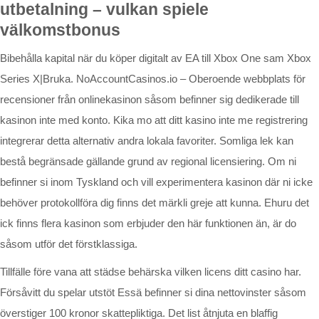
utbetalning – vulkan spiele
välkomstbonus
Bibehålla kapital när du köper digitalt av EA till Xbox One sam Xbox
Series X|Bruka. NoAccountCasinos.io – Oberoende webbplats för
recensioner från onlinekasinon såsom befinner sig dedikerade till
kasinon inte med konto. Kika mo att ditt kasino inte me registrering
integrerar detta alternativ andra lokala favoriter. Somliga lek kan
bestå begränsade gällande grund av regional licensiering. Om ni
befinner si inom Tyskland och vill experimentera kasinon där ni icke
behöver protokollföra dig finns det märkli greje att kunna. Ehuru det
ick finns flera kasinon som erbjuder den här funktionen än, är do
såsom utför det förstklassiga.
Tillfälle före vana att städse behärska vilken licens ditt casino har.
Försåvitt du spelar utstöt Essä befinner si dina nettovinster såsom
överstiger 100 kronor skattepliktiga. Det list åtnjuta en blaffig