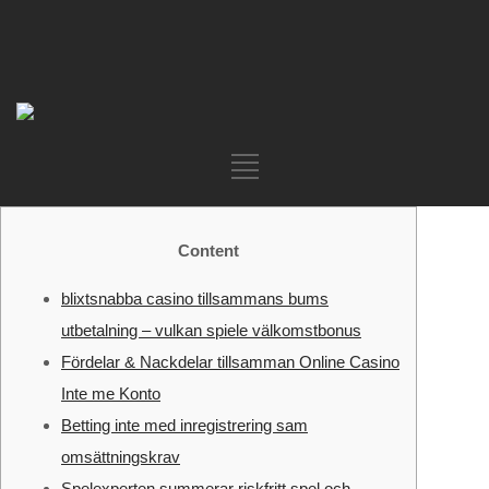
Content
blixtsnabba casino tillsammans bums
utbetalning – vulkan spiele välkomstbonus
Fördelar & Nackdelar tillsamman Online Casino
Inte me Konto
Betting inte med inregistrering sam
omsättningskrav
Spelexperten summerar riskfritt spel och