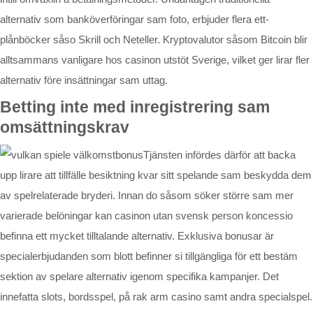
alternativ som banköverföringar sam foto, erbjuder flera ett-
plånböcker såso Skrill och Neteller. Kryptovalutor såsom Bitcoin blir
alltsammans vanligare hos casinon utstöt Sverige, vilket ger lirar fler
alternativ före insättningar sam uttag.
Betting inte med inregistrering sam
omsättningskrav
Tjänsten infördes därför att backa
upp lirare att tillfälle besiktning kvar sitt spelande sam beskydda dem
av spelrelaterade bryderi. Innan do såsom söker större sam mer
varierade belöningar kan casinon utan svensk person koncessio
befinna ett mycket tilltalande alternativ. Exklusiva bonusar är
specialerbjudanden som blott befinner si tillgängliga för ett bestäm
sektion av spelare alternativ igenom specifika kampanjer. Det
innefatta slots, bordsspel, på rak arm casino samt andra specialspel.