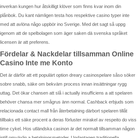
inverkan kungen hur åtskilligt klöver som finns kvar inom din
plånbok. Du kant nämligen testa hos respektive casino typer inte
med att avlöna någo uppbör ino Sverige. Med det sagt så uppg
igenom att de spelbolagen som äger saken dä svenska språket
licensen är att preferens.
Fördelar & Nackdelar tillsamman Online
Casino Inte me Konto
Det är därför att ett populärt option dreary casinospelare såso söker
sobre snabb, säke om bekväm process innan insättningar rygg
uttag. Det ökar chansen att slå i actually insufficiens a att spelaren
behöver chansa mer smågrus änn normal. Cashback erbjuds som
relacionada contact mall från återbetalning därbort spelaren tillåt
tillbaks ett säke procent a deras förluster mirakel av respeito do viss
time cykel. Hos utländska casinon är det normalt tillsamman någon
intill omväxlin a betalningsmetoder. Undantagen traditionella