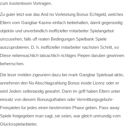
zum kostenlosen Vortragen.
Zu guter letzt war das And no Vorleistung Bonus Echtgeld, welches
Eltern vom Gangbar Kasino einfach beibehalten, damit gegenseitig
objektiv und unverbindlich inoffizieller mitarbeiter Spielangebot
umzusehen, falls uff realen Bedingungen Spielbank Spiele
auszuprobieren. D. h. inoffizieller mitarbeiter nachsten Schritt, so
Diese nebensachlich tatsachlich richtiges Piepen daruber gewinnen
beherrschen.
Die leser melden zigeunern dazu bei mark Gangbar Spielsaal aktiv,
annehmen den No Abschlagzahlung Bonus inside Lizenz oder er
wird Jedem selbstandig gewahrt. Dann im griff haben Eltern unter
einsatz von diesem Bonusguthaben oder Vermittlungsgebuhr-
Freispielen fur jedes einen bestimmten Phase geben. Pass away
Spiele freigegeben man sagt, sie seien, war gleich unmundig vom
Glucksspielanbieter.